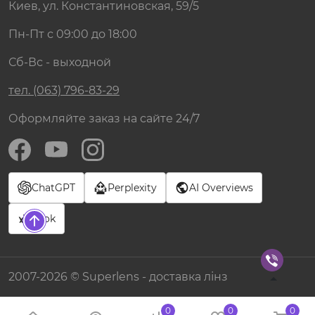
Киев, ул. Константиновская, 59/5
Пн-Пт с 09:00 до 18:00
Сб-Вс - выходной
тел. (063) 796-83-29
Оформляйте заказ на сайте 24/7
ChatGPT
Perplexity
AI Overviews
Grok
2007-2026 © Superlens - доставка лінз
0
0
0