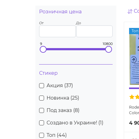
С
Розничная цена
От
До
Топ
9
10800
Стикер
Акция (
37
)
Новинка (
25
)
Roden
Под заказ (
8
)
Color
Prot
Создано в Украине! (
1
)
4 9
очко
Топ (
44
)