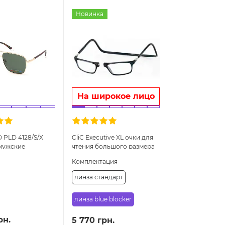
Новинка
На широкое лицо
PLD 4128/S/X
CliC Executive XL очки для
мужские
чтения большого размера
ые
Комплектация
льные
щитные очки
линза стандарт
линза blue blocker
рн.
5 770 грн.