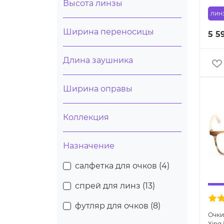
Высота линзы
линз
Ширина переносицы
5 5
Длина заушника
Ширина оправы
Коллекция
Назначение
салфетка для очков (
4
)
спрей для линз (
13
)
футляр для очков (
8
)
Очки
Xing