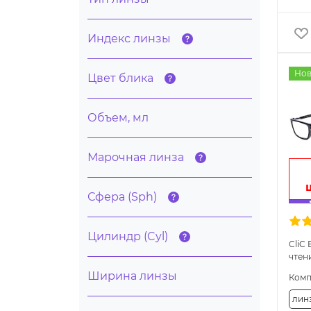
Индекс линзы
Нов
Цвет блика
Объем, мл
Марочная линза
Сфера (Sph)
Цилиндр (Cyl)
CliC 
чтен
Ширина линзы
Комп
лин