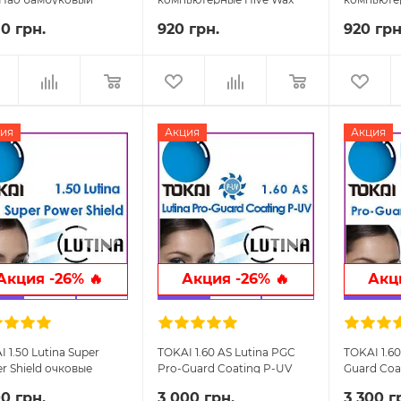
ник
80 грн.
920 грн.
920 грн
ия
Акция
Акция
Акция -26% 🔥
Акция -26% 🔥
Акци
 1.50 Lutina Super
TOKAI 1.60 AS Lutina PGC
TOKAI 1.60
r Shield очковые
Pro-Guard Coating P-UV
Guard Coa
ы
очковые линзы
очковые 
00 грн.
3 000 грн.
3 300 г