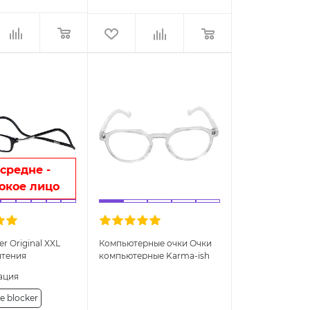
средне -
окое лицо
r Original XXL
Компьютерные очки Очки
чтения
компьютерные Karma-ish
Matsya
ация
e blocker