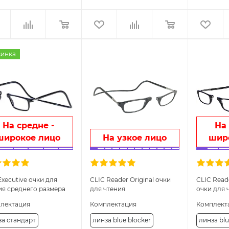
инка
На средне -
На 
широкое лицо
На узкое лицо
шир
Executive очки для
CLIC Reader Original очки
CLIC Reade
ия среднего размера
для чтения
очки для 
лектация
Комплектация
Комплект
за стандарт
линза blue blocker
линза blu