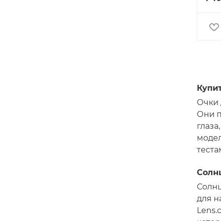
Купи
Очки 
Они п
глаза
модел
теста
Солн
Солнц
для н
Lens.