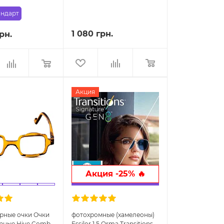
андарт
1 080 грн.
рн.
Акция
Акция -25% 🔥
рные очки Очки
фотохромные (хамелеоны)
рные Hive Comb
Essilor 1.5 Orma Transitions