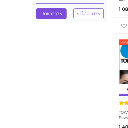
зауш
1 0
Акц
TOKAI
Powe
линз
1 4