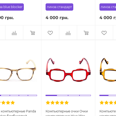
а blue blocker
линза стандарт
линза ст
90 грн.
4 000 грн.
4 000 г
 компьютерные Panda
Компьютерные очки Очки
Компьюте
 Hao бамбуковый
компьютерные Hive Wax
компьюте