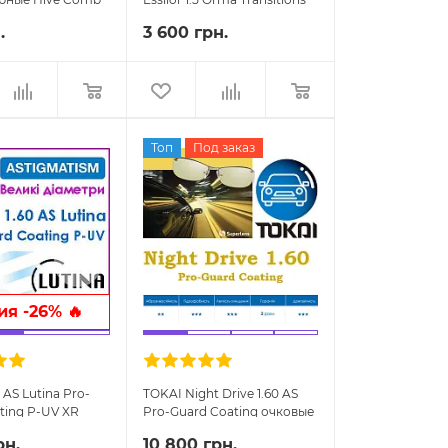
GEN S Brown/Grey Crizal
.
3 600 грн.
Easy Pro
Топ
Под заказ
я -26% 🔥
 AS Lutina Pro-
TOKAI Night Drive 1.60 AS
ting P-UV XR
Pro-Guard Coating очковые
линзы
линзы
рн.
10 800 грн.