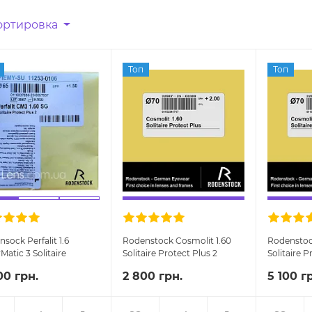
ортировка
Топ
Топ
sock Perfalit 1.6
Rodenstock Cosmolit 1.60
Rodenstoc
Matic 3 Solitaire
Solitaire Protect Plus 2
Solitaire P
ect Plus 2 Grey/Brown
очковые линзы
очковые 
00 грн.
2 800 грн.
5 100 г
вые линзы