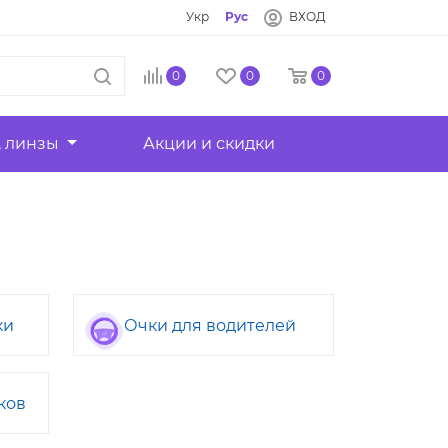
Укр
Рус
ВХОД
0
0
0
, линзы
Акции и скидки
ки
Очки для водителей
ков