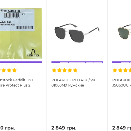
stock Perfalit 1.60
POLAROID PLD 4128/S/X
POLAROID 
aire Protect Plus 2
01060M9 мужские
J5G60UC 
вые линзы
квадратные
квадратн
прямоугольные
прямоуго
солнцезащитные очки
солнцеза
50 грн.
2 849 грн.
2 849 г