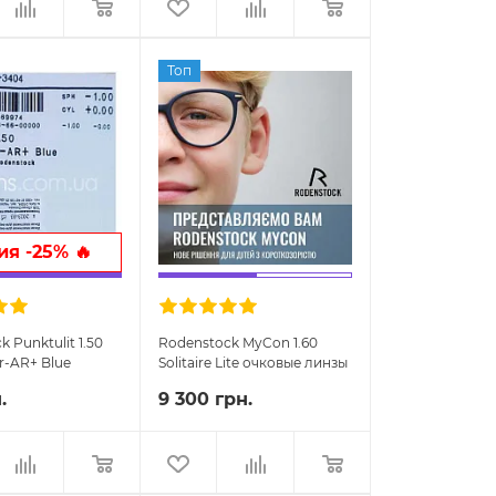
Топ
я -25% 🔥
 Punktulit 1.50
Rodenstock MyCon 1.60
r-AR+ Blue
Solitaire Lite очковые линзы
линзы
.
9 300 грн.