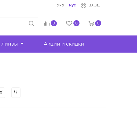
Укр
Рус
ВХОД
0
0
0
, линзы
Акции и скидки
Х
Ч