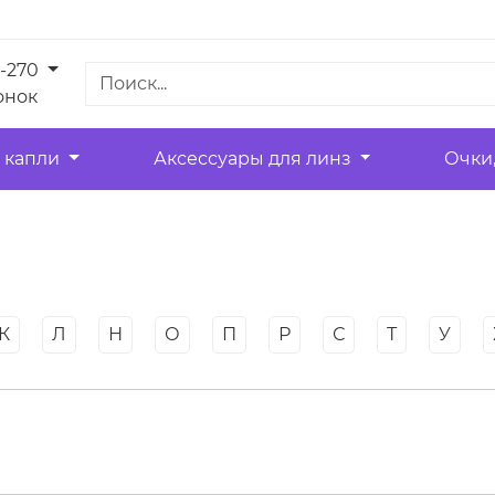
1-270
онок
 капли
Аксессуары для линз
Очки
К
Л
Н
О
П
Р
С
Т
У