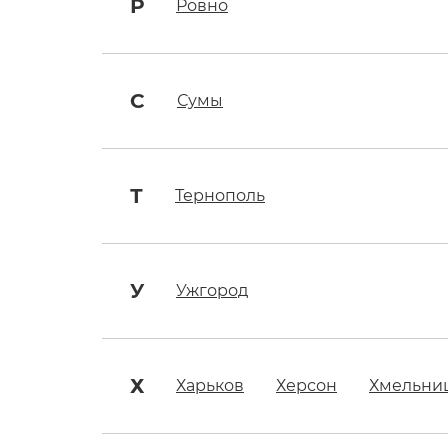
Р
Ровно
С
Сумы
Т
Тернополь
У
Ужгород
Х
Харьков
Херсон
Хмельни