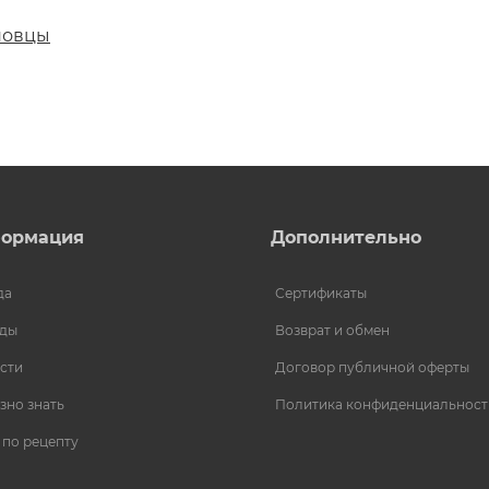
новцы
ормация
Дополнительно
да
Сертификаты
ды
Возврат и обмен
сти
Договор публичной оферты
зно знать
Политика конфиденциальност
 по рецепту