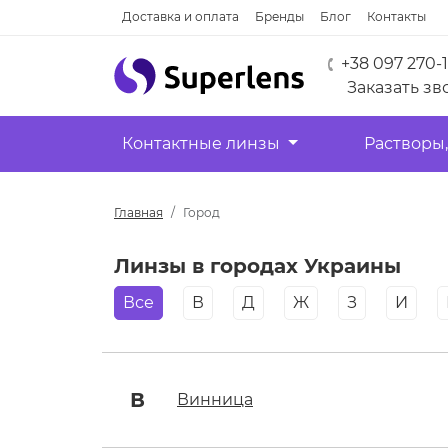
Доставка и оплата
Бренды
Блог
Контакты
+38 097 270-
Заказать зв
Контактные линзы
Растворы,
Главная
Город
Линзы в городах Украины
Все
В
Д
Ж
З
И
В
Винница