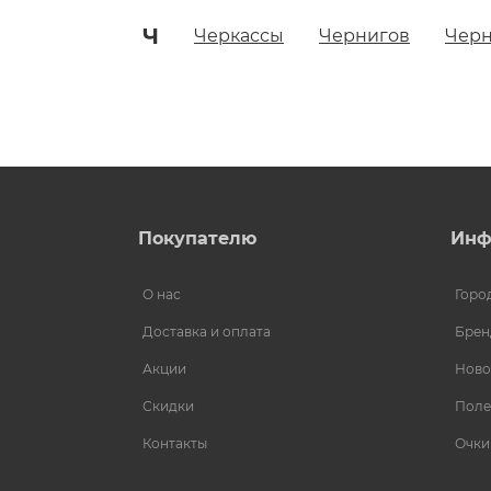
Ч
Черкассы
Чернигов
Чер
Покупателю
Инф
О нас
Горо
Доставка и оплата
Брен
Акции
Ново
Скидки
Поле
Контакты
Очки