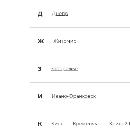
Д
Днепр
Ж
Житомир
З
Запорожье
И
Ивано-Франковск
К
Киев
Кременчуг
Кривой 