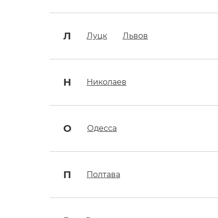
Л
Луцк
Львов
Н
Николаев
О
Одесса
П
Полтава