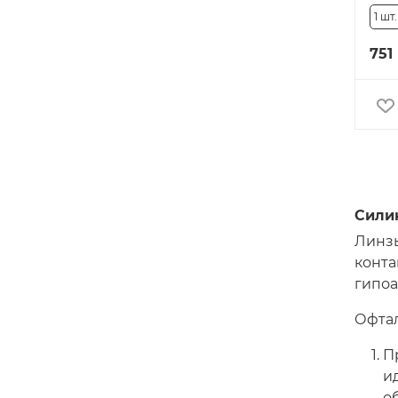
1 шт.
751
Сили
Линзы
конта
гипоа
Офтал
П
и
о