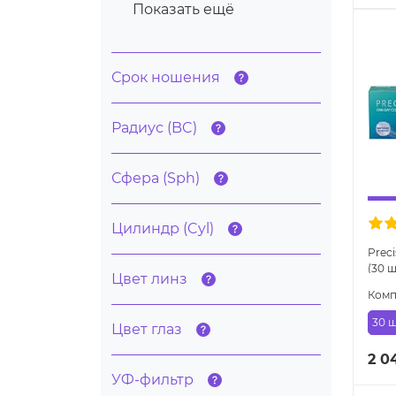
Показать ещё
Срок ношения
Радиус (BC)
Сфера (Sph)
Цилиндр (Cyl)
Preci
(30 
Цвет линз
Комп
30 ш
Цвет глаз
2 0
УФ-фильтр