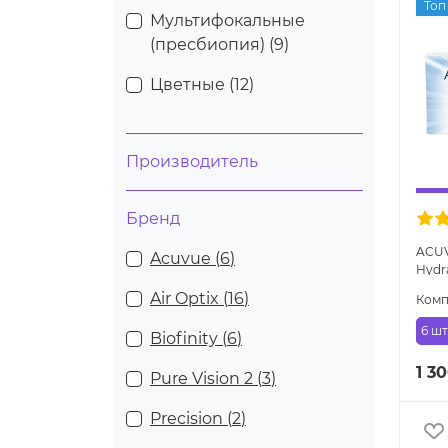
Топ
Мультифокальные
(пресбиопия) (
9
)
Цветные (
12
)
Производитель
Бренд
ACUV
Acuvue (
6
)
Hydra
двух
Air Optix (
16
)
Комп
6 шт
Biofinity (
6
)
1 3
Pure Vision 2 (
3
)
Precision (
2
)