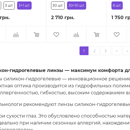
3 шт.
3+1 шт.
30 шт.
30+10 шт.
6 шт.
 грн.
2 710 грн.
1 750 г
1
2
3
>
»
кон-гидрогелевые линзы — максимум комфорта дл
 силикон-гидрогелевые — инновационное решение 
ктная оптика производится из гидрофильных полиме
ллергенностью, гибкостью, высоким содержанием вл
ьмологи рекомендуют линзы силикон-гидрогелевые
ри сухости глаз. Это обусловлено способностью мат
деально при наличии сезонных аллергий, нахожден
богревателем.