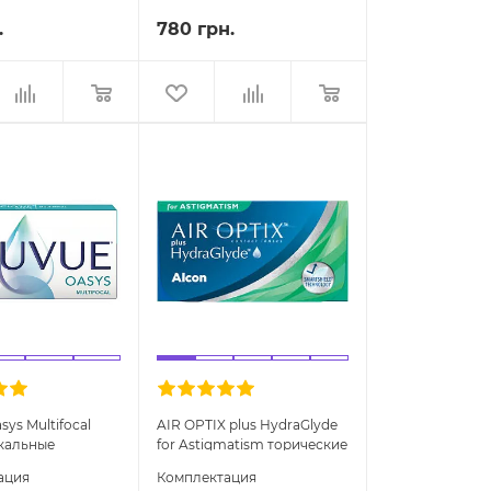
.
780 грн.
ys Multifocal
AIR OPTIX plus HydraGlyde
кальные
for Astigmatism торические
ые линзы
линзы
ация
Комплектация