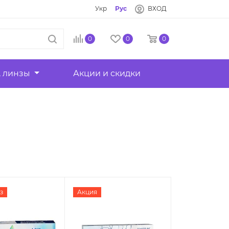
Укр
Рус
ВХОД
0
0
0
, линзы
Акции и скидки
з
Акция