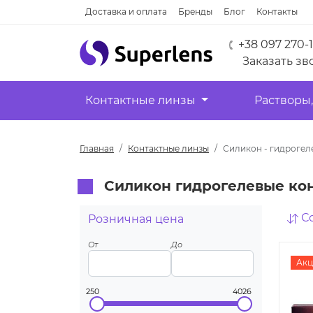
Доставка и оплата
Бренды
Блог
Контакты
+38 097 270-
Заказать зв
Контактные линзы
Растворы,
Главная
Контактные линзы
Силикон - гидрогел
Силикон гидрогелевые ко
С
Розничная цена
От
До
Акц
250
4026