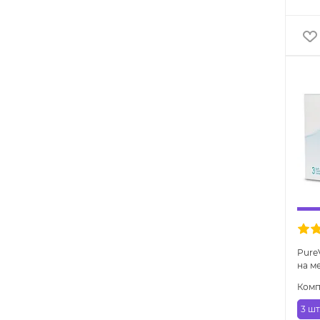
PureV
на м
Комп
3 шт