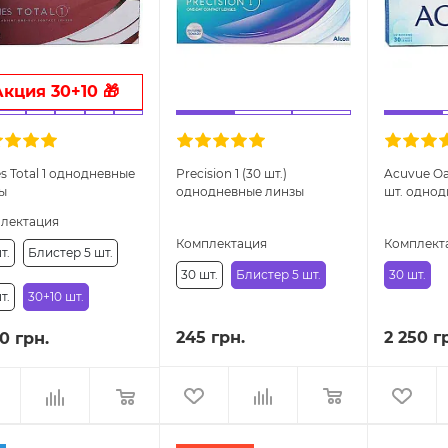
Акция 30+10 🎁
es Total 1 однодневные
Precision 1 (30 шт.)
Acuvue Oa
ы
однодневные линзы
шт. одно
контактн
лектация
Комплектация
Комплект
т.
Блистер 5 шт.
30 шт.
Блистер 5 шт.
30 шт.
т.
30+10 шт.
245 грн.
2 250 г
50 грн.