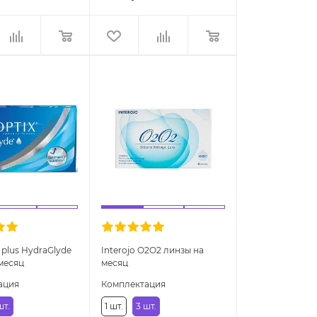
 plus HydraGlyde
Interojo O2O2 линзы на
месяц
месяц
ация
Комплектация
шт.
1 шт.
3 шт.