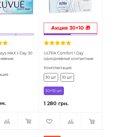
Акция 30+10 🎁
sys MAX 1-Day 30
ULTRA Comfort 1 Day
дневные
однодневные контактные
ые линзы
линзы
Комплектация
ация
30 шт.
10 шт.
30+10 шт.
рн.
1 280 грн.