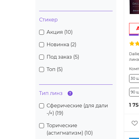
Стикер
Акция (
10
)
Новинка (
2
)
Daili
Под заказ (
5
)
линз
Топ (
5
)
Комп
30 ш
90 ш
Тип линз
1 7
Сферические (для дали
-/+) (
19
)
Торические
(астигматизм) (
10
)