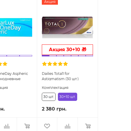
Акция
Акция 30+10 🎁
OneDay Aspheric
Dailies Total1 for
однодневные
Astigmatism (30 шт.)
торические линзы
ация
Комплектация
30 шт.
30+10 шт.
н.
2 380 грн.