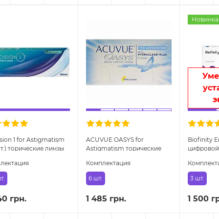
Новинка
Ум
уст
э
sion 1 for Astigmatism
ACUVUE OASYS for
Biofinity E
шт.) торические линзы
Astigmatism торические
цифровой
линзы
глаз
лектация
Комплектация
Комплект
т.
6 шт.
3 шт.
40 грн.
1 485 грн.
1 500 г