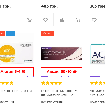
1 грн.
483 грн.
363 грн
ия
Топ
Акция
Акция 3+1 🎁
Акция 30+10 🎁
Comfort Line линзы на
Dailies Total 1 Multifocal 30
Acuvue Oas
ц
шт. мультифокальные
мультифо
контактные линзы
контактн
лектация
Комплектация
Комплект