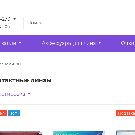
1-270
онок
 капли
Аксессуары для линз
Очки
евые линзы
нтактные линзы
ортировка
ия
Топ
Под зака