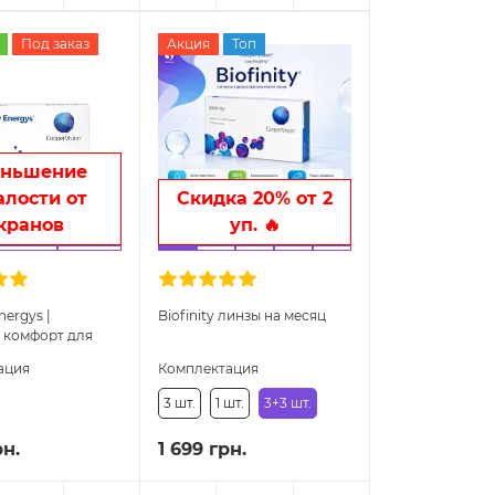
Под заказ
Акция
Топ
еньшение
алости от
Скидка 20% от 2
кранов
уп. 🔥
nergys |
Biofinity линзы на месяц
 комфорт для
ация
Комплектация
3 шт.
1 шт.
3+3 шт.
рн.
1 699 грн.