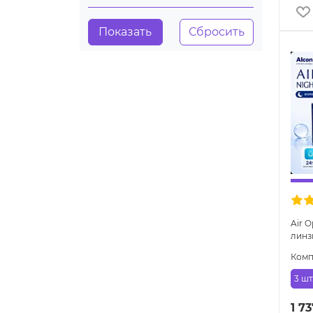
Air O
линз
Комп
3 шт
1 73