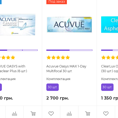
Под заказ
UE OASYS with
Acuvue Oasys MAX 1-Day
ClearLux 
clear Plus (6 шт.)
Multifocal 30 шт.
(30 шт.) 
недельные линзы
однодневные
линзы
лектация
Комплектация
Комплект
мультифокальные
контактные линзы
.
30 шт.
30 шт.
00 грн.
2 700 грн.
1 350 гр