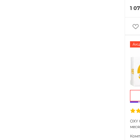
1 07
Акц
OXY 
меся
Комп