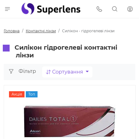
Головна
Контактні лінзи
Силікон - гідрогелеві лінзи
Силікон гідрогелеві контактні
лінзи
Фільтр
Сортування
Акція
Топ