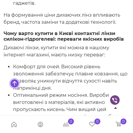
гаджетів.
На формування ціни дихаючих лінз впливають
бренд, частота заміни та додаткові технології.
Чому варто купити в Києві контактні лінзи
силікон-гідрогелеві: переваги якісних виробів
Дихаючі лінзи, купити які можна в нашому
інтернет-магазині, мають низку переваг:
Комфорт для очей. Високий рівень
зволоження забезпечує плавне ковзання, що
дозволяє уникнути відчуття сухості навіть
наприкінці дня.
Оптимальний режим носіння. Вироби
виготовлені з матеріалів, які активно
пропускають кисень. Чим вищий цей
показник, тим довше можна їх носити без
0
0
0
шкоди для здоров’я.
Захист від мікропошкоджень. Еластичний