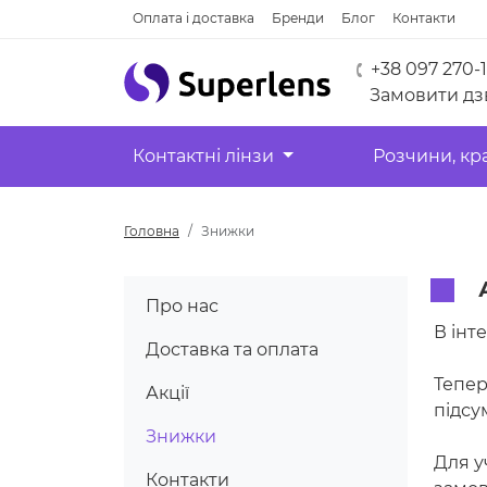
Оплата і доставка
Бренди
Блог
Контакти
+38 097 270-
Замовити дз
Контактні лінзи
Розчини, кр
Головна
Знижки
А
Про нас
В інт
Доставка та оплата
Тепер
Акції
підсу
Знижки
Для у
Контакти