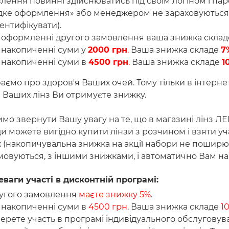
лення повинні здійснюватись під своїм логіном і па
ке оформлення» або менеджером не зараховуються 
дентифікувати).
 оформленні другого замовлення ваша знижка скла
 накопиченні суми у
2000 грн
.
Ваша знижка складе
7
 накопиченні суми в
4500 грн
.
Ваша знижка складе
1
аємо про здоров'я Ваших очей. Тому тільки в інтерне
і Ваших лінз Ви отримуєте знижку.
мо звернути Вашу увагу на те, що в магазині лінз ЛЕ
и можете вигідно купити лінзи з розчином і взяти уч
х (накопичувальна знижка на акції набори не поширю
мовуються, з іншими знижками, і автоматично Вам на
ваги участі в дисконтній програмі:
ругого замовлення
маєте знижку 5%
.
 накопиченні суми в
4500 грн
. Ваша знижка складе
1
ерете участь в програмі індивідуального обслугову