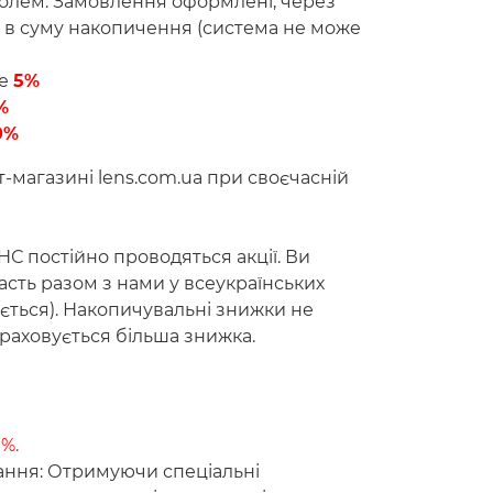
ролем. Замовлення оформлені, через
в суму накопичення (система не може
де
5%
%
0%
т-магазині lens.com.ua при своєчасній
НС постійно проводяться акції. Ви
асть разом з нами у всеукраїнських
ється). Накопичувальні знижки не
раховується більша знижка.
0%.
вання: Отримуючи спеціальні