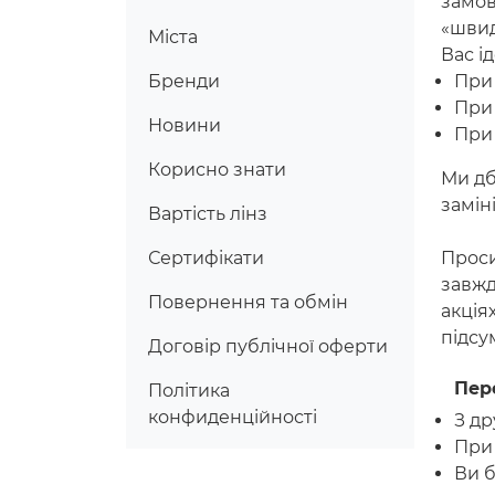
замов
«швид
Міста
Вас і
Бренди
При
При
Новини
При
Корисно знати
Ми дб
замін
Вартість лінз
Сертифікати
Проси
завжд
Повернення та обмін
акція
підсу
Договір публічної оферти
Пере
Політика
конфиденційності
З д
При
Ви б