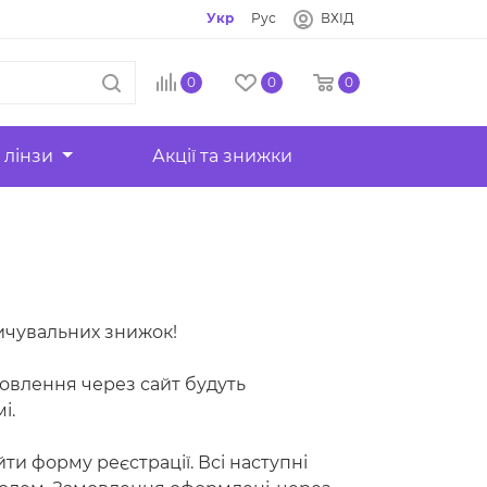
Укр
Рус
ВХІД
0
0
0
 лінзи
Акції та знижки
пичувальних знижок!
овлення через сайт будуть
і.
ти форму реєстрації. Всі наступні