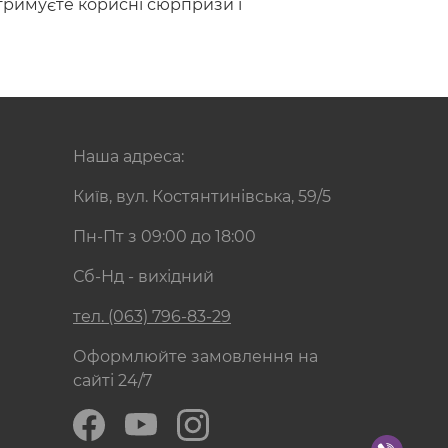
 отримуєте корисні сюрпризи і
Наша адреса:
Київ, вул. Костянтинівська, 59/5
Пн-Пт з 09:00 до 18:00
Сб-Нд - вихідний
тел. (063) 796-83-29
Оформлюйте замовлення на
сайті 24/7