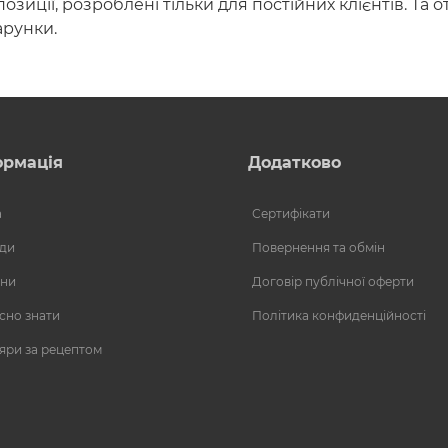
озиції, розроблені тільки для постійних клієнтів. Та
арунки.
ормація
Додатково
а
Сертифікати
ди
Повернення та обмін
ни
Договір публічної оферти
сно знати
Політика конфиденційності
яри за рецептом