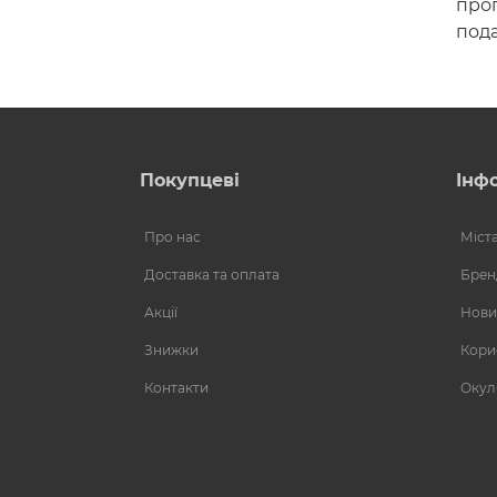
проп
под
Покупцеві
Інф
Про нас
Міст
Доставка та оплата
Брен
Акції
Нови
Знижки
Кори
Контакти
Окул