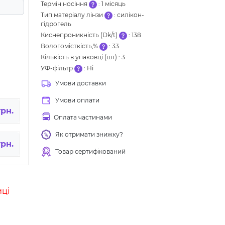
Термін носіння
:
1 місяць
Тип матеріалу лінзи
:
силікон-
гідрогель
Киснепроникність (Dk/t)
:
138
Вологомісткість,%
:
33
Кількість в упаковці (шт)
:
3
УФ-фільтр
:
Ні
Умови доставки
Умови оплати
грн.
Оплата частинами
Як отримати знижку?
грн.
Товар сертифікований
иці