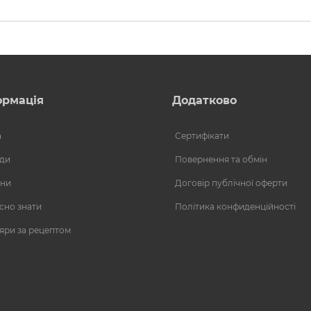
ормація
Додатково
а
Сертифікати
ди
Повернення та обмін
ни
Договір публічної оферти
сно знати
Політика конфиденційності
яри за рецептом