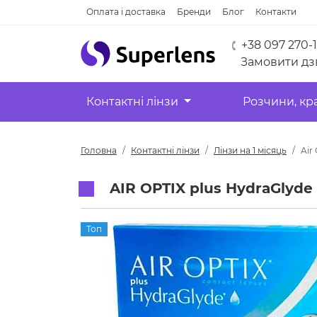
Оплата і доставка
Бренди
Блог
Контакти
+38 097 270-
Замовити дз
Контактні лінзи
Розчини, кр
Головна
Контактні лінзи
Лінзи на 1 місяць
Air
AIR OPTIX plus HydraGlyde 
Топ