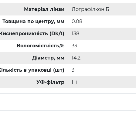
Матеріал лінзи
Лотрафілкон Б
Товщина по центру, мм
0.08
Киснепроникність (Dk/t)
138
Вологомісткість,%
33
Діаметр, мм
14.2
Кількість в упаковці (шт)
3
УФ-фільтр
Ні