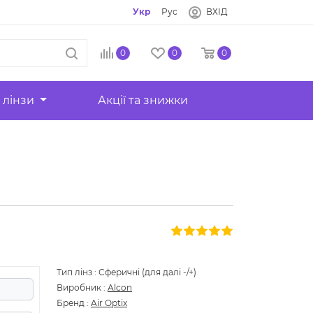
Укр
Рус
ВХІД
0
0
0
 лінзи
Акції та знижки
Тип лінз
:
Сферичні (для далі -/+)
Виробник
:
Alcon
Бренд
:
Air Optix