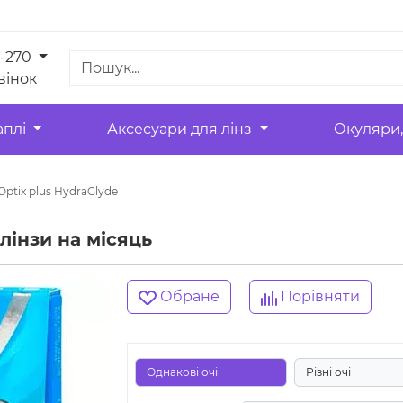
1-270
вінок
аплі
Аксесуари для лінз
Окуляри,
 Optix plus HydraGlyde
лінзи на місяць
Обране
Порівняти
Однакові очі
Різні очі