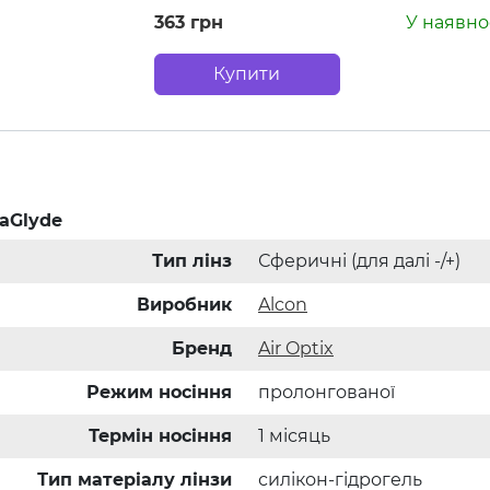
363 грн
У наявно
Купити
raGlyde
Тип лінз
Сферичні (для далі -/+)
Виробник
Alcon
Бренд
Air Optix
Режим носіння
пролонгованої
Термін носіння
1 місяць
Тип матеріалу лінзи
силікон-гідрогель