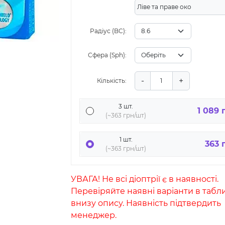
Ліве та праве око
Радіус (BC):
Сфера (Sph):
-
+
Кількість:
3 шт.
1 089 
(~363 грн/шт)
1 шт.
363 
(~363 грн/шт)
УВАГА! Не всі діоптрії є в наявності.
Перевіряйте наявні варіанти в табл
внизу опису. Наявність підтвердить
менеджер.