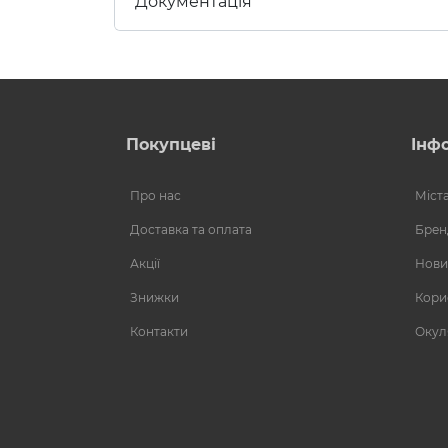
Документація
Покупцеві
Інф
Про нас
Міст
Доставка та оплата
Брен
Акції
Нови
Знижки
Кори
Контакти
Окул