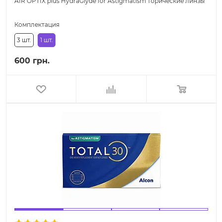
AIR OPTIX plus HydraGlyde for Astigmatism торические линзы
Комплектация
3 шт.
1 шт.
600 грн.