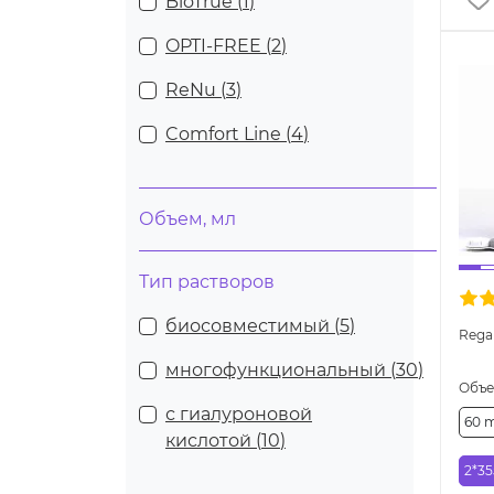
BioTrue (
1
)
OPTI-FREE (
2
)
ReNu (
3
)
Comfort Line (
4
)
Объем, мл
Тип растворов
биосовместимый (
5
)
Rega
многофункциональный (
30
)
Объ
с гиалуроновой
60 
кислотой (
10
)
2*35