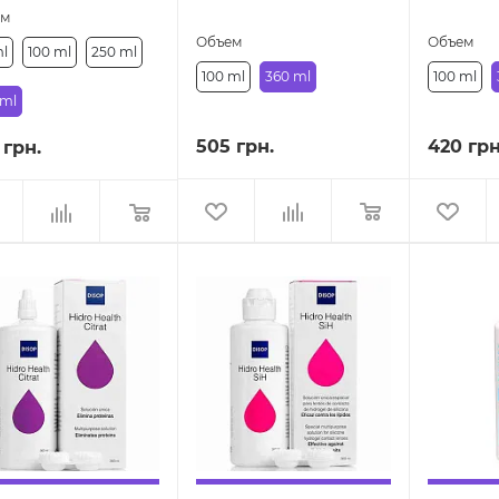
ем
Объем
Объем
ml
100 ml
250 ml
100 ml
360 ml
100 ml
 ml
505 грн.
420 грн
 грн.