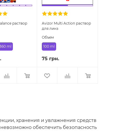
Balance раствор
Avizor Multi Action раствор
для линз
Объем
360 ml
100 ml
.
75 грн.
екции, хранения и увлажнения средств
а невозможно обеспечить безопасность