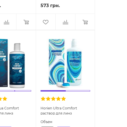
.
573 грн.
ua Comfort
Horien Ultra Comfort
ля линз
раствор для линз
Объем