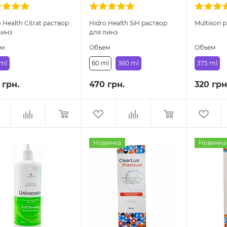
 Health Citrat раствор
Hidro Health SiH раствор
Multison 
линз
для линз
ем
Объем
Объем
 ml
60 ml
360 ml
375 ml
 грн.
470 грн.
320 грн
Новинка
Новинка