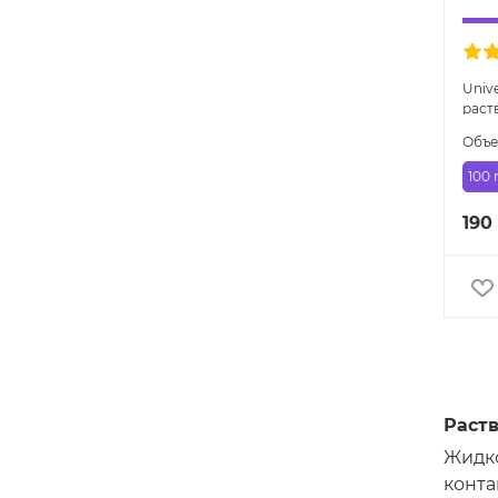
Univ
раст
Объ
100 
190
Раств
Жидко
конта