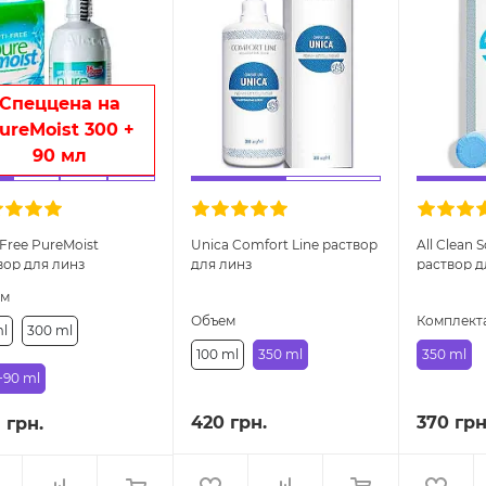
Спеццена на
ureMoist 300 +
90 мл
-Free PureMoist
Unica Comfort Line раствор
All Clean 
вор для линз
для линз
раствор д
ем
Объем
Комплект
ml
300 ml
100 ml
350 ml
350 ml
+90 ml
420 грн.
370 грн
 грн.