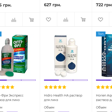
627 грн.
722 грн
5 грн.
Топ
-Фри Экспресс
Hidro Health HA раствор
Horien Aq
вор для линз
для линз
раствор д
ем
Объем
Объем