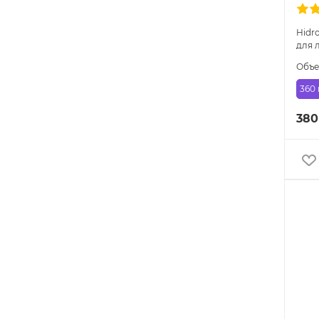
Hidro
для 
Объ
360
380