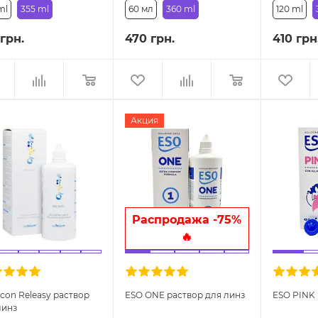
ml
355 ml
60 мл
360 ml
120 ml
 грн.
470 грн.
410 грн
Акция
Pаспродажа -75%
🔥
lcon Releasy раствор
ESO ONE раствор для линз
ESO PINK 
линз