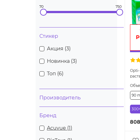
70
750
Стикер
P
Акция (
3
)
Новинка (
3
)
Opti
Топ (
6
)
раст
Объ
90 
Производитель
300
Бренд
808
Acuvue (
1
)