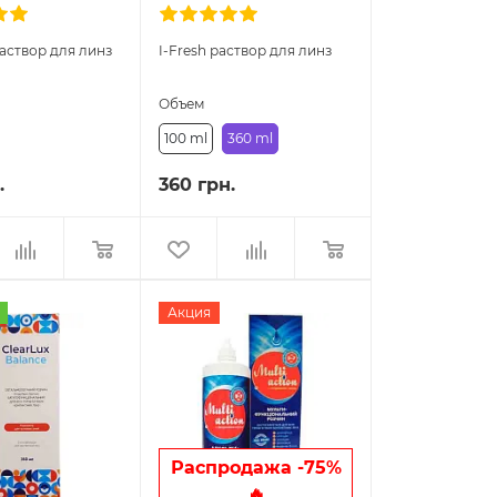
раствор для линз
I-Fresh раствор для линз
Объем
100 ml
360 ml
.
360 грн.
Акция
Распродажа -75%
🔥