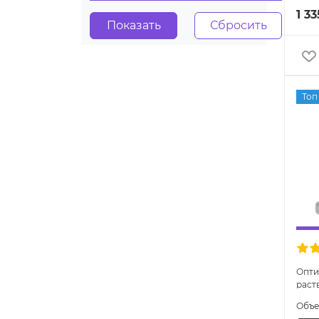
1 33
Топ
Опти
раст
Объ