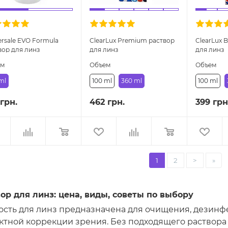
ersale EVO Formula
ClearLux Premium раствор
ClearLux 
вор для линз
для линз
для линз
ем
Объем
Объем
ml
100 ml
360 ml
100 ml
 грн.
462 грн.
399 грн
1
2
>
»
ор для линз: цена, виды, советы по выбору
сть для линз предназначена для очищения, дезинф
ктной коррекции зрения. Без подходящего раствор