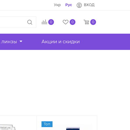
Укр
Рус
ВХОД
0
0
0
, линзы
Акции и скидки
Топ