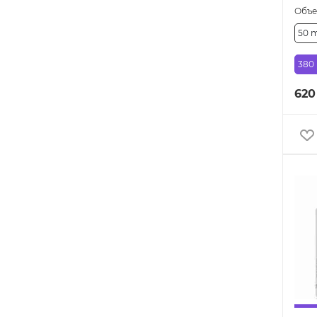
Объ
50 
380
620