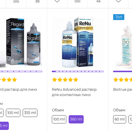
Топ
rd раствор для линз
ReNu Advanced раствор
Biotrue р
для контактных линз
ем
Объем
Объем
ml
100 ml
355 ml
100 ml
360 ml
60 ml
1
5 ml