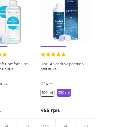
Soft Comfort Line
UNICA Sensitive раствор
ля линз
для линз
ация
Объем
100 ml
350 ml
.
455 грн.