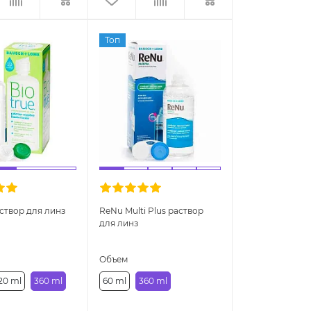
Топ
аствор для линз
ReNu Multi Plus раствор
для линз
Объем
20 ml
360 ml
60 ml
360 ml