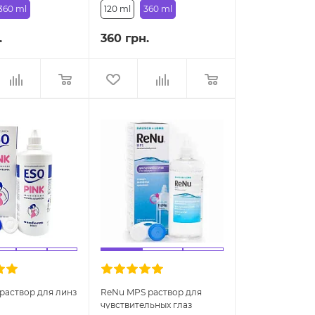
360 ml
120 ml
360 ml
.
360 грн.
раствор для линз
ReNu MPS раствор для
чувствительных глаз