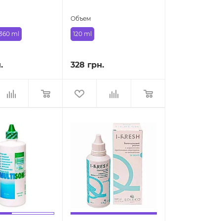
Объем
360 ml
120 ml
.
328 грн.