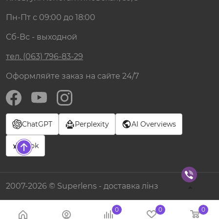
Пн-Пт с 09:00 до 18:00
Сб-Вс - выходной
тел. (063) 796-83-29
Оформляйте заказ на сайте 24/7
ChatGPT
Perplexity
AI Overviews
Grok
2007-2026 © Superlens - доставка лінз
0
0
0