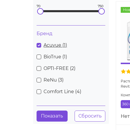
70
750
Нов
Бренд
Acuvue (
1
)
BioTrue (
1
)
OPTI-FREE (
2
)
ReNu (
3
)
Раст
Revi
Comfort Line (
4
)
Комп
360
Нет