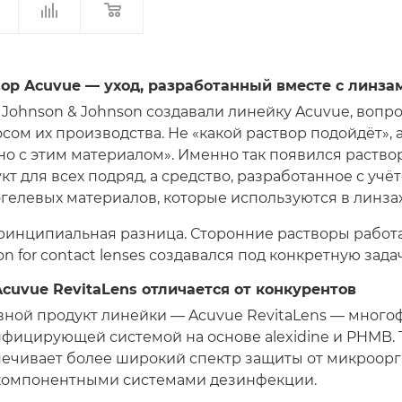
ор Acuvue — уход, разработанный вместе с линза
 Johnson & Johnson создавали линейку Acuvue, вопро
сом их производства. Не «какой раствор подойдёт», а
о с этим материалом». Именно так появился раство
кт для всех подряд, а средство, разработанное с уч
гелевых материалов, которые используются в линзах
ринципиальная разница. Сторонние растворы работ
ion for contact lenses создавался под конкретную зада
cuvue RevitaLens отличается от конкурентов
ной продукт линейки — Acuvue RevitaLens — много
фицирующей системой на основе alexidine и PHMB. 
ечивает более широкий спектр защиты от микроорг
компонентными системами дезинфекции.