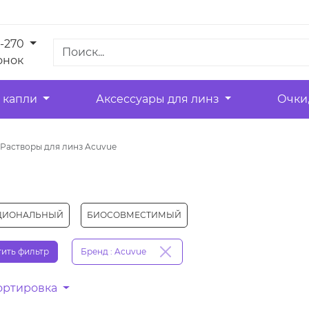
1-270
онок
 капли
Аксессуары для линз
Очки
Растворы для линз Acuvue
ЦИОНАЛЬНЫЙ
БИОСОВМЕСТИМЫЙ
ить фильтр
Бренд : Acuvue
ортировка