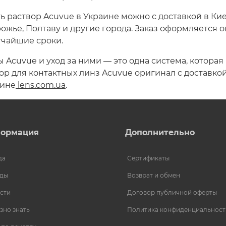
ь раствор Acuvue в Украине можно с доставкой в Киев
ожье, Полтаву и другие города. Заказ оформляется о
тчайшие сроки.
 Acuvue и уход за ними — это одна система, которая
ор для контактных линз Acuvue оригинал с доставко
зине
lens.com.ua
.
ормация
Дополнительно
да
Сертификаты
ды
Возврат и обмен
сти
Договор публичной оферты
зно знать
Политика конфиденциальност