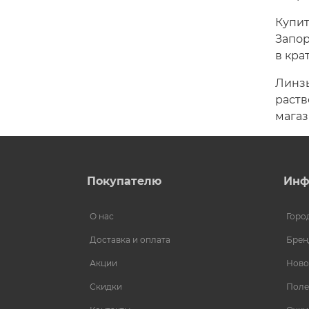
Купит
Запор
в кра
Линзы
раств
мага
Покупателю
Инф
О нас
Горо
Доставка и оплата
Брен
Акции
Ново
Скидки
Поле