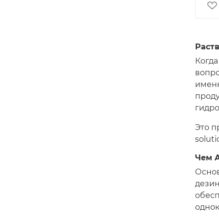
Раств
Когда
вопро
именн
проду
гидро
Это п
solut
Чем A
Основ
дезин
обесп
одно