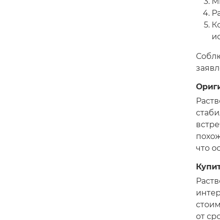
М
Р
К
и
Соблю
заявл
Ориг
Раств
стаби
встре
похож
что о
Купит
Раств
интер
стоим
от ср