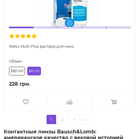
ReNu Multi Plus раствор для линз
Объем
360 ml
60 ml
228 грн.
1
2
>
»
Контактные линзы Bausch&Lomb:
американское качество с вековой историей