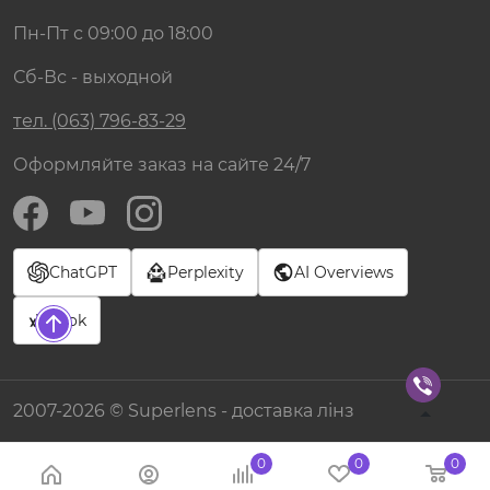
Пн-Пт с 09:00 до 18:00
Сб-Вс - выходной
тел. (063) 796-83-29
Оформляйте заказ на сайте 24/7
ChatGPT
Perplexity
AI Overviews
Grok
2007-2026 © Superlens - доставка лінз
0
0
0