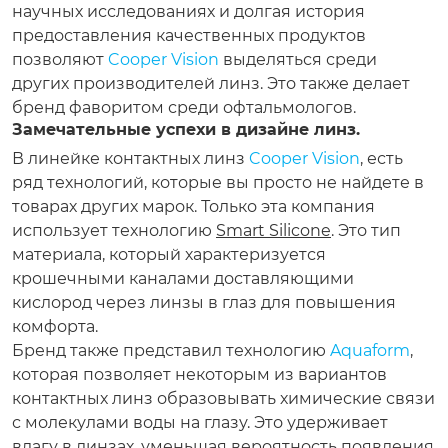
научных исследованиях и долгая история
предоставления качественных продуктов
позволяют
Cooper Vision
выделяться среди
других производителей линз. Это также делает
бренд фаворитом среди офтальмологов.
Замечательные успехи в дизайне линз.
В линейке контактных линз
Cooper Vision
, есть
ряд технологий, которые вы просто не найдете в
товарах других марок. Только эта компания
использует технологию
Smart Silicone
. Это тип
материала, который характеризуется
крошечными каналами доставляющими
кислород через линзы в глаз для повышения
комфорта.
Бренд также представил технологию
Aquaform
,
которая позволяет некоторым из вариантов
контактных линз образовывать химические связи
с молекулами воды на глазу. Это удерживает
влагу в линзах, уменьшая вероятность появления