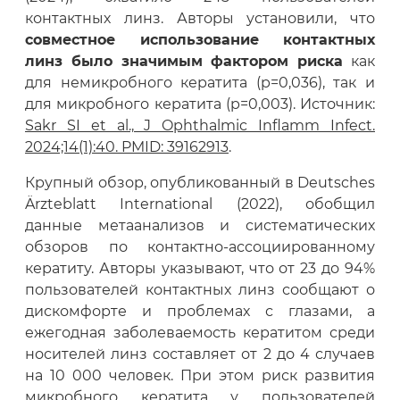
контактных линз. Авторы установили, что
совместное использование контактных
линз было значимым фактором риска
как
для немикробного кератита (p=0,036), так и
для микробного кератита (p=0,003). Источник:
Sakr SI et al., J Ophthalmic Inflamm Infect.
2024;14(1):40. PMID: 39162913
.
Крупный обзор, опубликованный в Deutsches
Ärzteblatt International (2022), обобщил
данные метаанализов и систематических
обзоров по контактно-ассоциированному
кератиту. Авторы указывают, что от 23 до 94%
пользователей контактных линз сообщают о
дискомфорте и проблемах с глазами, а
ежегодная заболеваемость кератитом среди
носителей линз составляет от 2 до 4 случаев
на 10 000 человек. При этом риск развития
микробного кератита у пользователей