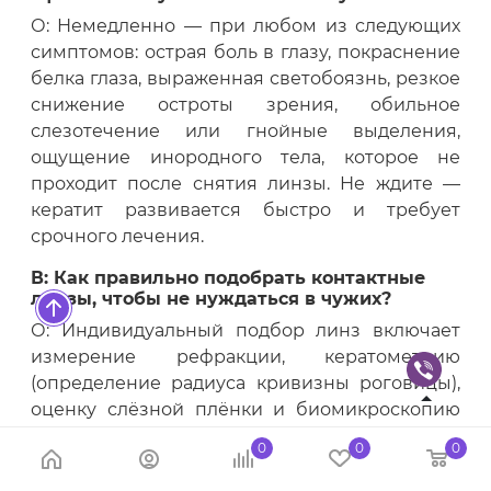
О: Немедленно — при любом из следующих
симптомов: острая боль в глазу, покраснение
белка глаза, выраженная светобоязнь, резкое
снижение остроты зрения, обильное
слезотечение или гнойные выделения,
ощущение инородного тела, которое не
проходит после снятия линзы. Не ждите —
кератит развивается быстро и требует
срочного лечения.
В: Как правильно подобрать контактные
линзы, чтобы не нуждаться в чужих?
О: Индивидуальный подбор линз включает
измерение рефракции, кератометрию
(определение радиуса кривизны роговицы),
оценку слёзной плёнки и биомикроскопию
переднего отрезка глаза. По результатам
0
0
0
офтальмолог или оптометрист выдаёт рецепт
с полными параметрами линз. Имея этот