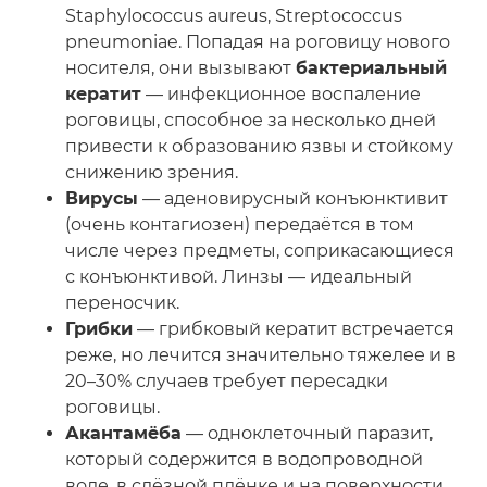
Staphylococcus aureus, Streptococcus
pneumoniae. Попадая на роговицу нового
носителя, они вызывают
бактериальный
кератит
— инфекционное воспаление
роговицы, способное за несколько дней
привести к образованию язвы и стойкому
снижению зрения.
Вирусы
— аденовирусный конъюнктивит
(очень контагиозен) передаётся в том
числе через предметы, соприкасающиеся
с конъюнктивой. Линзы — идеальный
переносчик.
Грибки
— грибковый кератит встречается
реже, но лечится значительно тяжелее и в
20–30% случаев требует пересадки
роговицы.
Акантамёба
— одноклеточный паразит,
который содержится в водопроводной
воде, в слёзной плёнке и на поверхности