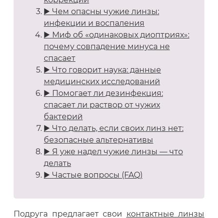
▶️ Чем опасны чужие линзы:
инфекции и воспаления
▶️ Миф об «одинаковых диоптриях»:
почему совпадение минуса не
спасает
▶️ Что говорит наука: данные
медицинских исследований
▶️ Помогает ли дезинфекция:
спасает ли раствор от чужих
бактерий
▶️ Что делать, если своих линз нет:
безопасные альтернативы
▶️ Я уже надел чужие линзы — что
делать
▶️ Частые вопросы (FAQ)
Подруга предлагает свои
контактные линзы