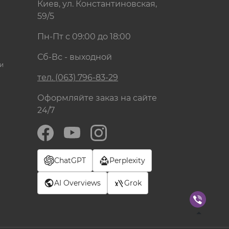
Киев, ул. Константиновская,
59/5
Пн-Пт с 09:00 до 18:00
Сб-Вс - выходной
и
тел. (063) 796-83-29
Оформляйте заказ на сайте
24/7
ChatGPT
Perplexity
AI Overviews
Grok