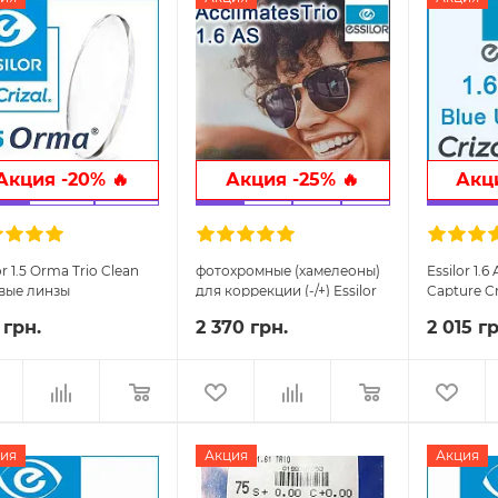
Акция -20% 🔥
Акция -25% 🔥
Акци
or 1.5 Orma Trio Clean
фотохромные (хамелеоны)
Essilor 1.
вые линзы
для коррекции (-/+) Essilor
Capture Cr
1.6 AS Acclimates
очковые 
 грн.
2 370 грн.
2 015 гр
Brown/Grey Trio
ия
Акция
Акция