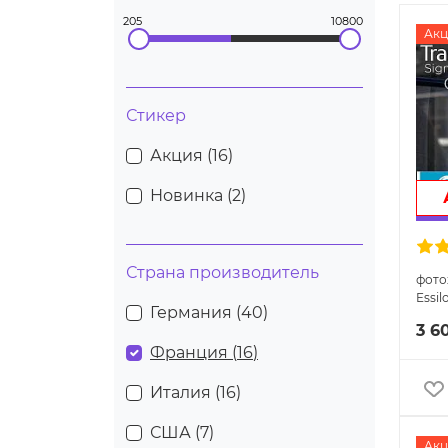
205
10800
Акц
Стикер
Акция (
16
)
Новинка (
2
)
Страна производитель
фото
Essil
Германия (
40
)
GEN 
3 6
Easy
Франция (
16
)
Италия (
16
)
США (
7
)
Акц