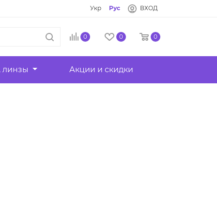
Укр
Рус
ВХОД
0
0
0
, линзы
Акции и скидки