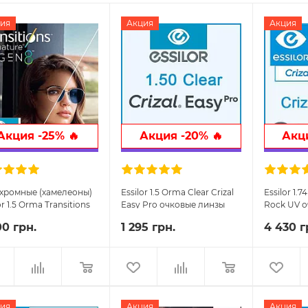
ия
Акция
Акция
Акция -25% 🔥
Акция -20% 🔥
Акци
хромные (хамелеоны)
Essilor 1.5 Orma Clear Crizal
Essilor 1.74
or 1.5 Orma Transitions
Easy Pro очковые линзы
Rock UV о
S Brown/Grey Crizal
00 грн.
1 295 грн.
4 430 г
 Pro
ия
Акция
Акция