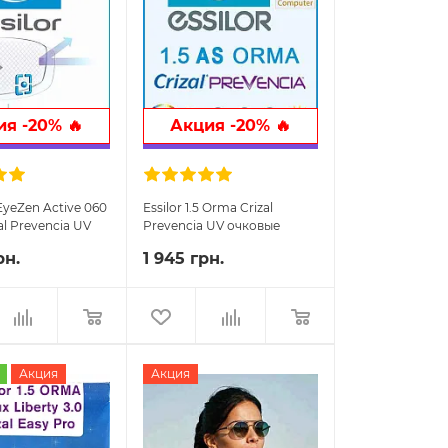
я -20% 🔥
Акция -20% 🔥
5 EyeZen Active 060
Essilor 1.5 Orma Crizal
al Prevencia UV
Prevencia UV очковые
линзы
линзы
рн.
1 945 грн.
Акция
Акция