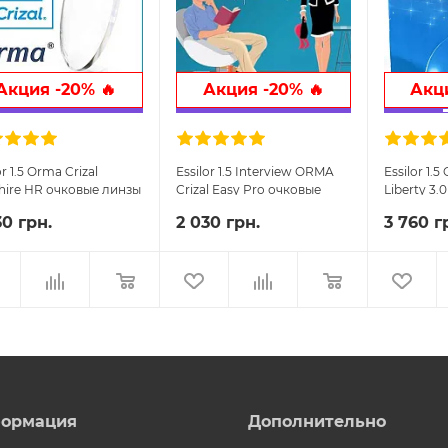
Акция -20% 🔥
Акция -20% 🔥
Акци
or 1.5 Orma Crizal
Essilor 1.5 Interview ORMA
Essilor 1.5
hire HR очковые линзы
Crizal Easy Pro очковые
Liberty 3.0
линзы
прогресс
30 грн.
2 030 грн.
3 760 г
линзы
ормация
Дополнительно