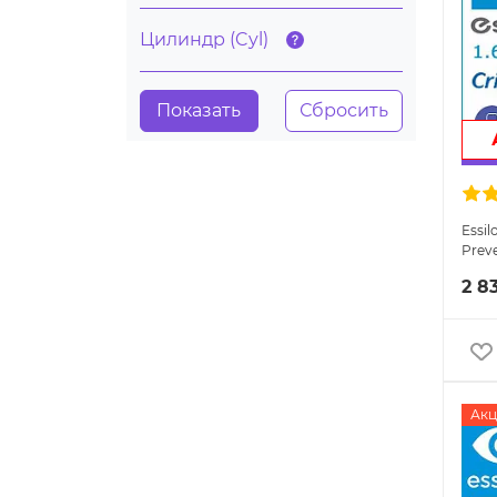
Цилиндр (Cyl)
Essil
Prev
линз
2 8
Акц