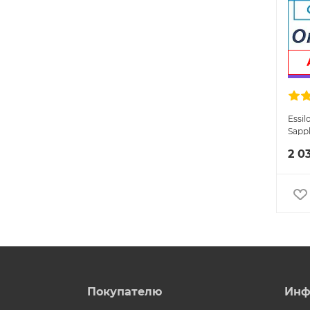
Essil
Sapp
2 0
Покупателю
Инф