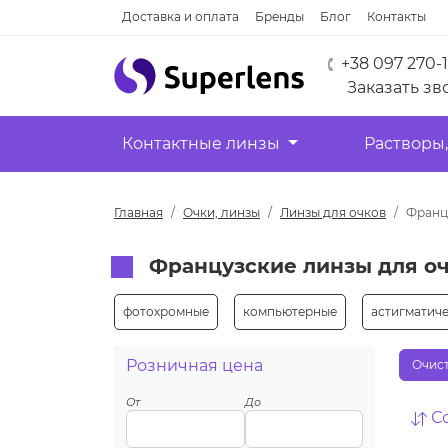
Доставка и оплата
Бренды
Блог
Контакты
+38 097 270-
Заказать зв
Контактные линзы
Растворы,
Главная
Очки, линзы
Линзы для очков
Франц
Французские линзы для о
фотохромные
компьютерные
астигматич
Розничная цена
Очист
От
До
С