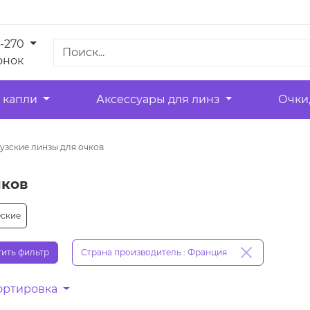
1-270
онок
 капли
Аксессуары для линз
Очки
узские линзы для очков
чков
еские
ить фильтр
Страна производитель : Франция
ортировка