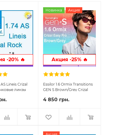
Новинка
Акция
я -20% 🔥
Акция -25% 🔥
 AS Lineis Crizal
Essilor 1.6 Ormix Transitions
чковые линзы
GEN S Brown/Grey Crizal
Easy Pro очковые линзы
рн.
4 850 грн.
Акция