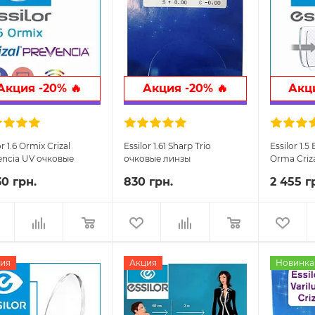
Акция -20% 🔥
Акция -20% 🔥
Акци
or 1.6 Ormix Crizal
Essilor 1.61 Sharp Trio
Essilor 1.
encia UV очковые
очковые линзы
Orma Criz
ы
очковые 
30 грн.
830 грн.
2 455 г
ия
Акция
Новинка