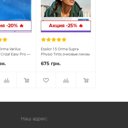
я -20% 🔥
Акция -25% 🔥
 Orma Varilux
Essilor 1.5 Orma Supra
 Crizal Easy Pro —
Physio Tints очковые линзы
ивные очковые
рн.
675 грн.
Наш адрес: