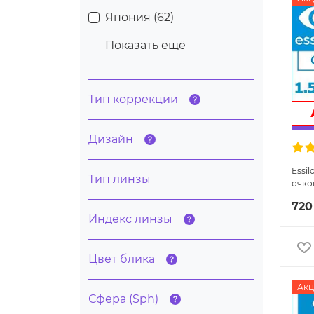
Япония (
62
)
Показать ещё
Тип коррекции
Дизайн
Essil
Тип линзы
очко
720
Индекс линзы
Цвет блика
Акц
Сфера (Sph)