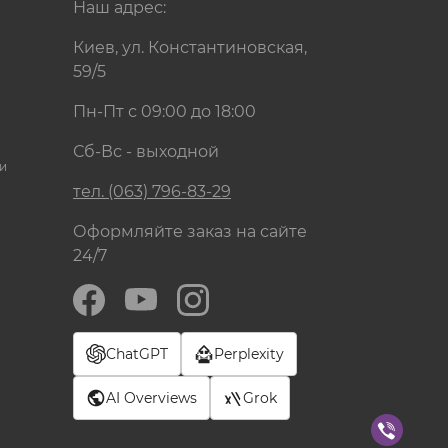
Наш адрес:
Киев, ул. Константиновская,
59/5
Пн-Пт с 09:00 до 18:00
Сб-Вс - выходной
и
тел. (063) 796-83-29
Оформляйте заказ на сайте
24/7
ChatGPT
Perplexity
AI Overviews
Grok