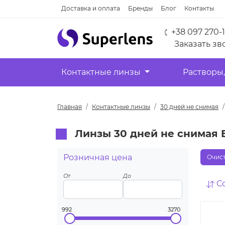
Доставка и оплата
Бренды
Блог
Контакты
+38 097 270-
Заказать зв
Контактные линзы
Растворы,
Главная
Контактные линзы
30 дней не снимая
Линзы 30 дней не снимая
Розничная цена
Очист
От
До
С
992
3270