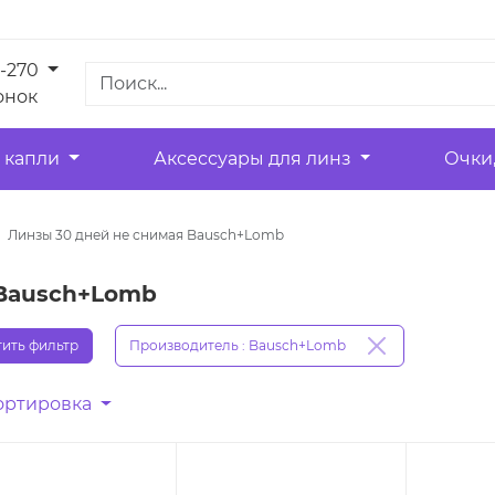
1-270
онок
 капли
Аксессуары для линз
Очки
Линзы 30 дней не снимая Bausch+Lomb
 Bausch+Lomb
ить фильтр
Производитель : Bausch+Lomb
ортировка