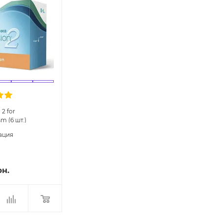
 2 for
m (6 шт.)
ие линзы
ация
рн.