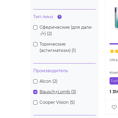
Тип линз
Сферические (для дали
-/+) (
2
)
Торические
(астигматизм) (
1
)
Ultra
Производитель
Комп
Alcon (
2
)
3 шт
Bausch+Lomb (
3
)
1 31
Cooper Vision (
5
)