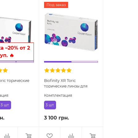
Под заказ
а –20% от 2
уп. 🔥
Toric торические
Biofinity XR Toric
торические линзы для
высокого астигматизма
ация
Комплектация
3 шт.
3 шт.
н.
3 100 грн.