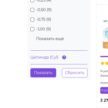
-0,25 (
4
)
-0,50 (
9
)
-0,75 (
9
)
-1,00 (
9
)
Показать ещё
Цилиндр (Cyl)
PureV
Astig
тори
Комп
6 шт
3 2