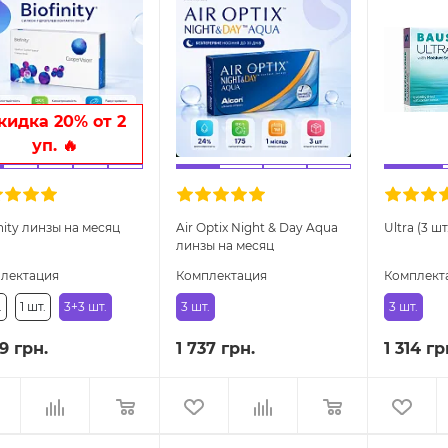
кидка 20% от 2
уп. 🔥
nity линзы на месяц
Air Optix Night & Day Aqua
Ultra (3 ш
линзы на месяц
лектация
Комплектация
Комплект
.
1 шт.
3+3 шт.
3 шт.
3 шт.
9 грн.
1 737 грн.
1 314 гр