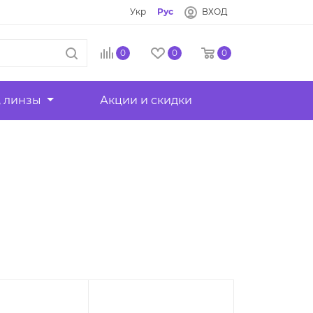
Укр
Рус
ВХОД
0
0
0
, линзы
Акции и скидки