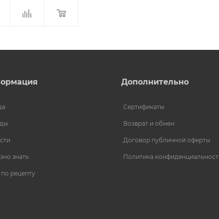
ормация
Дополнительно
да
Сертификаты
ды
Возврат и обмен
сти
Договор публичной оферты
зно знать
Политика конфиденциальност
 по рецепту