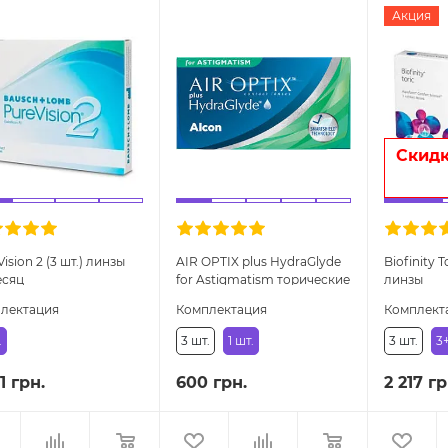
Акция
Скидк
ision 2 (3 шт.) линзы
AIR OPTIX plus HydraGlyde
Biofinity 
есяц
for Astigmatism торические
линзы
линзы
лектация
Комплектация
Комплект
.
3 шт.
1 шт.
3 шт.
3+
1 грн.
600 грн.
2 217 гр