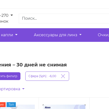
1-270
онок
 капли
Аксессуары для линз
Очки
ния – 30 дней не снимая
ить фильтр
Сфера (Sph) : -6,00
ортировка
ия
Топ