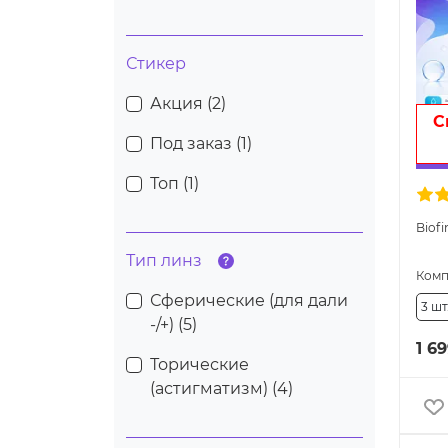
Стикер
Акция (
2
)
С
Под заказ (
1
)
Топ (
1
)
Biofi
Тип линз
Комп
Сферические (для дали
3 шт
-/+) (
5
)
1 69
Торические
(астигматизм) (
4
)