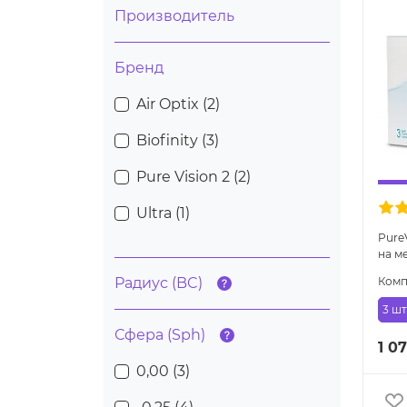
Производитель
Бренд
Air Optix (
2
)
Biofinity (
3
)
Pure Vision 2 (
2
)
Ultra (
1
)
PureV
на м
Радиус (BC)
Комп
3 шт
Сфера (Sph)
1 07
0,00 (
3
)