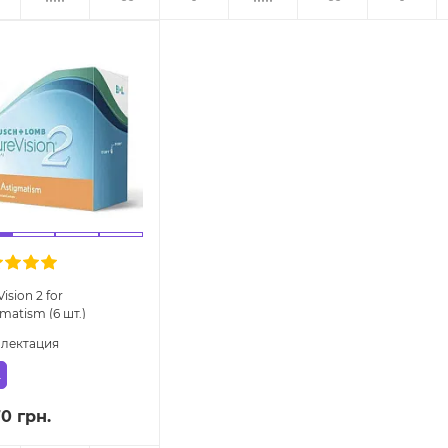
ision 2 for
matism (6 шт.)
ческие линзы
лектация
.
70 грн.