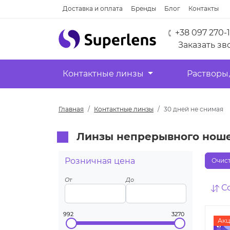
Доставка и оплата
Бренды
Блог
Контакты
+38 097 270-
Заказать зв
Контактные линзы
Растворы,
Главная
Контактные линзы
30 дней не снимая
Линзы непрерывного ноше
Розничная цена
Очист
От
До
С
992
3270
Акц