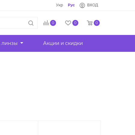
Укр
Рус
ВХОД
0
0
0
, линзы
Акции и скидки