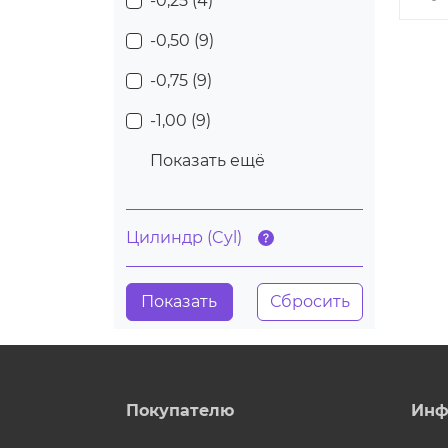
-0,25 (
4
)
-0,50 (
9
)
-0,75 (
9
)
-1,00 (
9
)
Показать ещё
Цилиндр (Cyl)
Покупателю
Инф