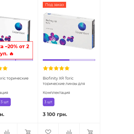
Под заказ
а –20% от 2
уп. 🔥
Toric торические
Biofinity XR Toric
торические линзы для
высокого астигматизма
ация
Комплектация
3 шт.
3 шт.
н.
3 100 грн.