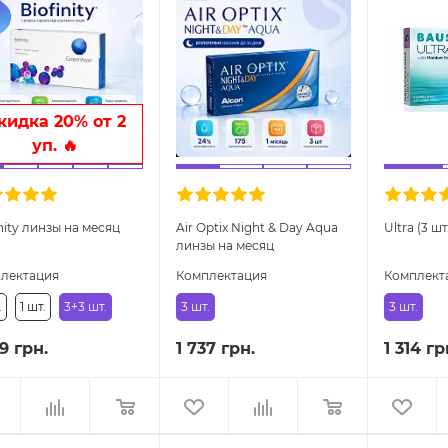
кидка 20% от 2
уп. 🔥
nity линзы на месяц
Air Optix Night & Day Aqua
Ultra (3 ш
линзы на месяц
лектация
Комплектация
Комплект
.
1 шт.
3+3 шт.
3 шт.
3 шт.
9 грн.
1 737 грн.
1 314 гр