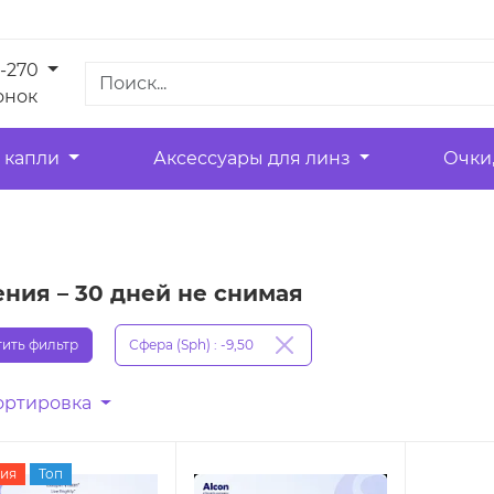
1-270
онок
 капли
Аксессуары для линз
Очки
ния – 30 дней не снимая
ить фильтр
Сфера (Sph) : -9,50
ортировка
ия
Топ