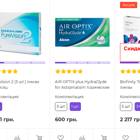
Акция
Скидк
ision 2 (3 шт.) линзы
AIR OPTIX plus HydraGlyde
Biofinity 
есяц
for Astigmatism торические
линзы
линзы
лектация
Комплектация
Комплект
.
3 шт.
1 шт.
3 шт.
3+
1 грн.
600 грн.
2 217 гр