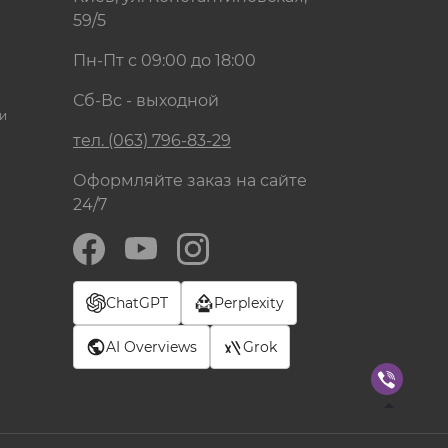
59/5
Пн-Пт с 09:00 до 18:00
Сб-Вс - выходной
и
тел. (063) 796-83-29
Оформляйте заказ на сайте
24/7
ChatGPT
Perplexity
AI Overviews
Grok