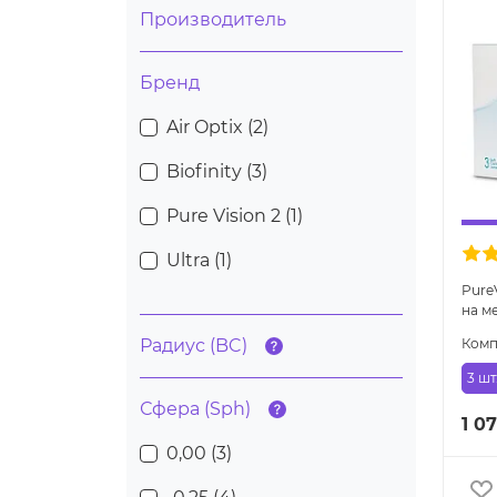
Производитель
Бренд
Air Optix (
2
)
Biofinity (
3
)
Pure Vision 2 (
1
)
Ultra (
1
)
PureV
на м
Радиус (BC)
Комп
3 шт
Сфера (Sph)
1 07
0,00 (
3
)