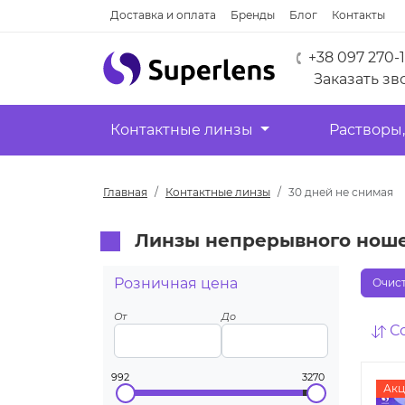
Доставка и оплата
Бренды
Блог
Контакты
+38 097 270-
Заказать зв
Контактные линзы
Растворы,
Главная
Контактные линзы
30 дней не снимая
Линзы непрерывного ноше
Розничная цена
Очист
От
До
С
992
3270
Акц