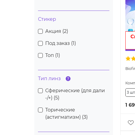
Стикер
Акция (
2
)
С
Под заказ (
1
)
Топ (
1
)
Biofi
Тип линз
Комп
Сферические (для дали
3 шт
-/+) (
5
)
1 69
Торические
(астигматизм) (
3
)