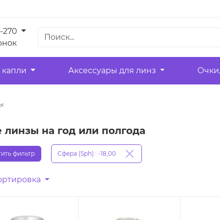
1-270
онок
 капли
Аксессуары для линз
Очки
ы
линзы на год или полгода
ить фильтр
Сфера (Sph) : -18,00
ортировка