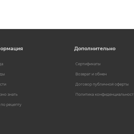
ормация
Дополнительно
да
Сертификаты
ды
Возврат и обмен
сти
Договор публичной оферты
зно знать
Политика конфиденциальност
 по рецепту