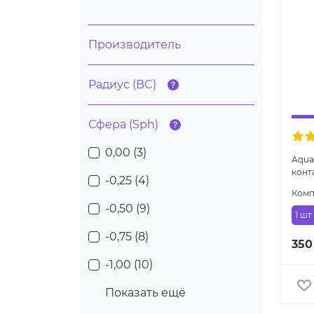
Производитель
Радиус (BC)
Сфера (Sph)
0,00 (
3
)
Aqua
конт
-0,25 (
4
)
Комп
-0,50 (
9
)
1 шт.
-0,75 (
8
)
350
-1,00 (
10
)
Показать ещё