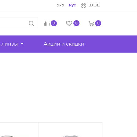
Укр
Рус
ВХОД
0
0
0
, линзы
Акции и скидки