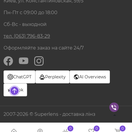
Киев, ул. Константиновская, 59/5
Пн-Пт с 09:00 до 18:00
Сб-Вс - выходной
тел. (063) 796-83-29
Оформляйте заказ на сайте 24/7
ChatGPT
Perplexity
AI Overviews
Grok
2007-2026 © Superlens - доставка лінз
0
0
0