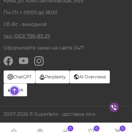
Киев, ул. Константиновская, 59/5
Пн-Пт с 09:00 до 18:00
Сб-Вс - выходной
тел. (063) 796-83-29
Оформляйте заказ на сайте 24/7
ChatGPT
Perplexity
AI Overviews
Grok
2007-2026 © Superlens - доставка лінз
0
0
0