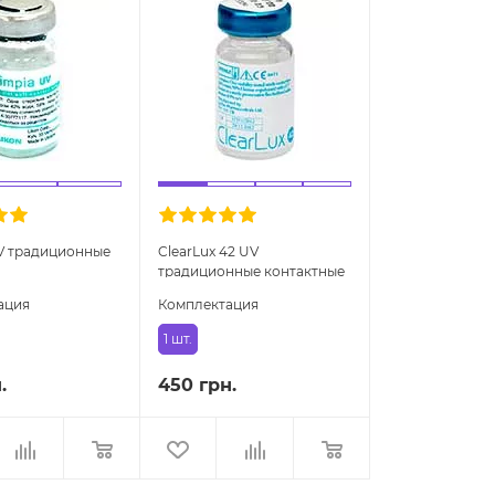
V традиционные
ClearLux 42 UV
традиционные контактные
линзы
ация
Комплектация
1 шт.
.
450 грн.