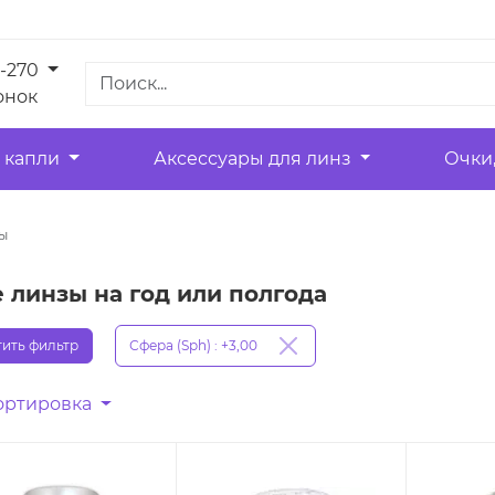
1-270
онок
 капли
Аксессуары для линз
Очки
ы
линзы на год или полгода
ить фильтр
Сфера (Sph) : +3,00
ортировка