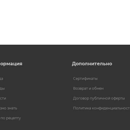
ормация
Дополнительно
да
Сертификаты
ды
Возврат и обмен
сти
Договор публичной оферты
зно знать
Политика конфиденциальност
 по рецепту