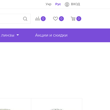
Укр
Рус
ВХОД
0
0
0
, линзы
Акции и скидки