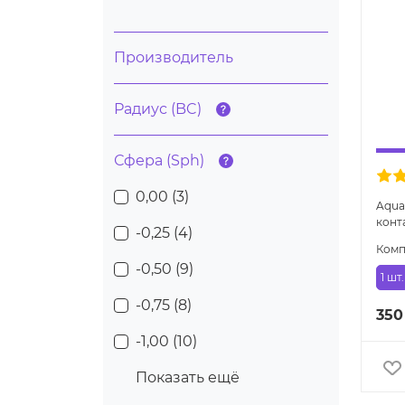
Производитель
Радиус (BC)
Сфера (Sph)
0,00 (
3
)
Aqua
конт
-0,25 (
4
)
Комп
-0,50 (
9
)
1 шт.
-0,75 (
8
)
350
-1,00 (
10
)
Показать ещё