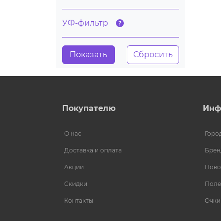
УФ-фильтр
Покупателю
Инф
О нас
Горо
Доставка и оплата
Брен
Акции
Ново
Скидки
Поле
Контакты
Очки