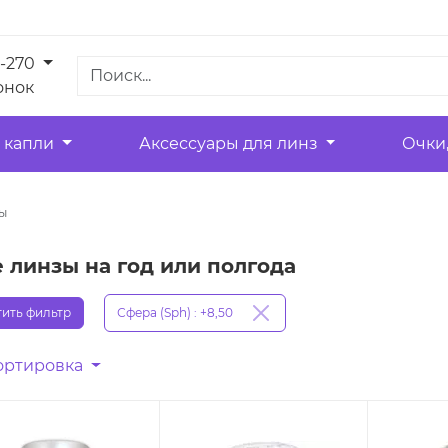
1-270
онок
 капли
Аксессуары для линз
Очки
ы
линзы на год или полгода
ить фильтр
Сфера (Sph) : +8,50
ортировка