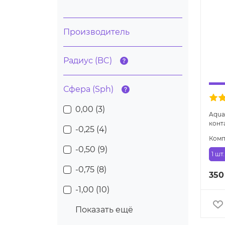
Производитель
Радиус (BC)
Сфера (Sph)
0,00 (
3
)
Aqua
конт
-0,25 (
4
)
Комп
-0,50 (
9
)
1 шт.
-0,75 (
8
)
350
-1,00 (
10
)
Показать ещё