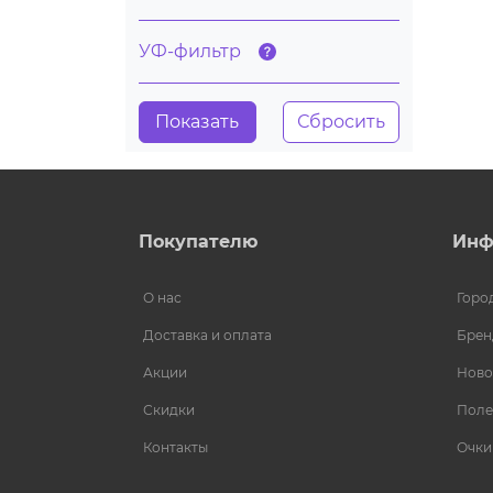
УФ-фильтр
Покупателю
Инф
О нас
Горо
Доставка и оплата
Брен
Акции
Ново
Скидки
Поле
Контакты
Очки