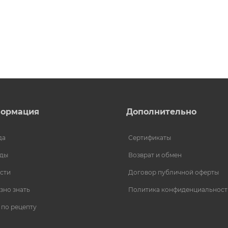
ормация
Дополнительно
да
Сертификаты
ды
Возврат и обмен
сти
Договор публичной оферты
зно знать
Политика конфиденциальност
 по рецепту