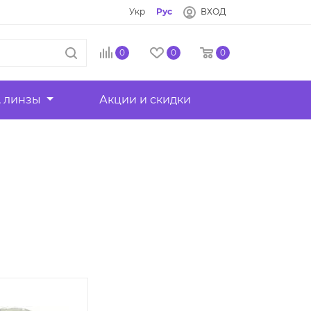
Укр
Рус
ВХОД
0
0
0
, линзы
Акции и скидки