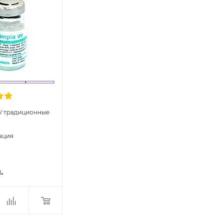
V традиционные
ация
.