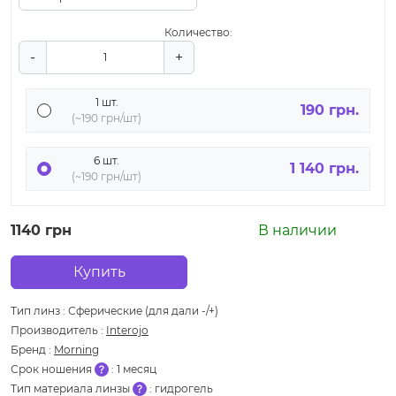
Количество:
-
+
1 шт.
190 грн.
(~190 грн/шт)
6 шт.
1 140 грн.
(~190 грн/шт)
1140 грн
В наличии
Купить
Тип линз
:
Сферические (для дали -/+)
Производитель
:
Interojo
Бренд
:
Morning
Срок ношения
:
1 месяц
Тип материала линзы
:
гидрогель