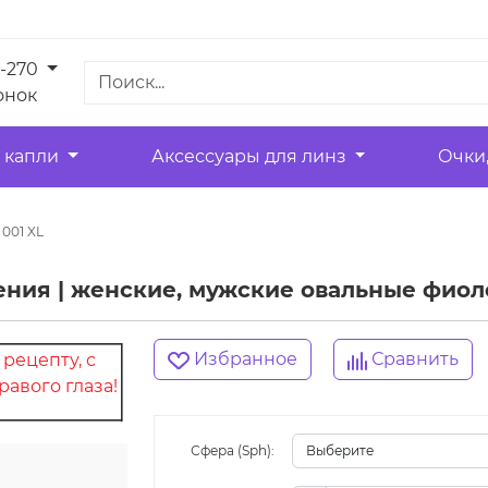
1-270
онок
 капли
Аксессуары для линз
Очки
 001 XL
тения | женские, мужские овальные фио
Избранное
Сравнить
рецепту, с
авого глаза!
Сфера (Sph):