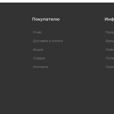
Покупателю
Инф
О нас
Горо
Доставка и оплата
Брен
Акции
Ново
Скидки
Поле
Контакты
Очки