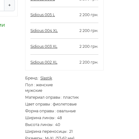
+
Sidious 005 L
2 200 грн.
ии
Sidious 004 XL
2 200 грн.
Sidious 003 XL
2 200 грн.
Sidious 002 XL
2 200 грн.
Бренд
:
Slastik
Пол
:
женские
мужские
Материал оправы
:
пластик
Цвет оправы
:
фиолетовые
Форма оправы
:
овальные
Ширина линзы
:
48
Высота линзы
:
40
Ширина переносицы
:
21
Размеры
:
M-XL (57-62 мм)