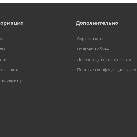
ормация
Дополнительно
да
Сертификаты
ды
Возврат и обмен
сти
Договор публичной оферты
зно знать
Политика конфиденциальност
 по рецепту