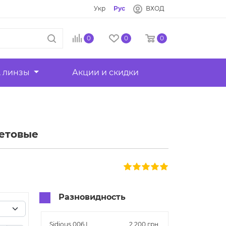
Укр
Рус
ВХОД
0
0
0
, линзы
Акции и скидки
летовые
Разновидность
Sidious 006 L
2 200 грн.