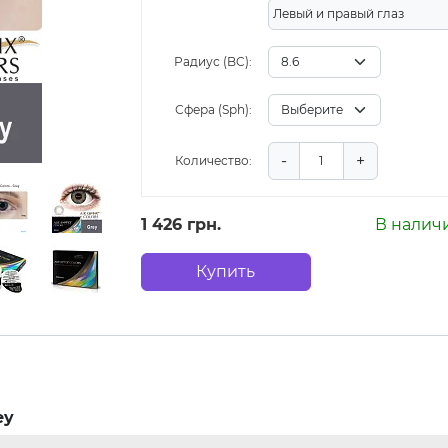
Левый и правый глаз
Радиус (BC):
Сфера (Sph):
-
+
Количество:
1 426 грн.
В налич
Купить
ey