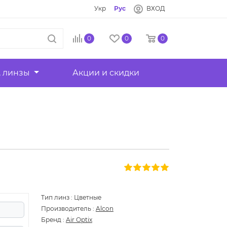
Укр
Рус
ВХОД
0
0
0
, линзы
Акции и скидки
Тип линз
:
Цветные
Производитель
:
Alcon
Бренд
:
Air Optix