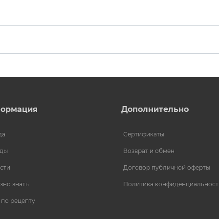
ормация
Дополнительно
да
Сертификаты
ды
Возврат и обмен
сти
Договор публичной оферты
зно знать
Политика конфиденциальност
 по рецепту