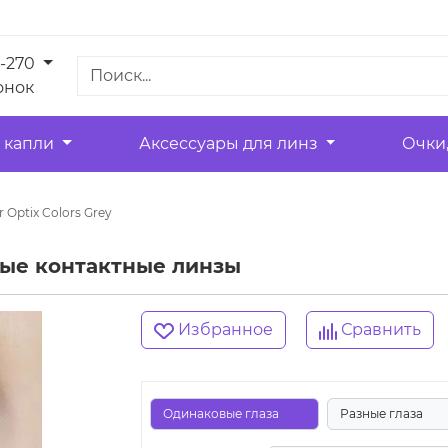
1-270
онок
 капли
Аксессуары для линз
Очки
r Optix Colors Grey
тные контактные линзы
Избранное
Сравнить
Одинаковые глаза
Разные глаза