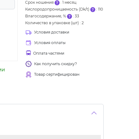
Срок ношения
:
1 месяц
Кислородопроницаемость (Dk/t)
:
110
Влагосодержание, %
:
33
Количество в упаковке (шт)
:
2
Условия доставки
Условия оплаты
Оплата частями
Как получить скидку?
ии
Товар сертифицирован