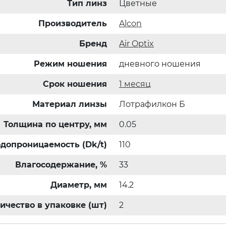
Тип линз
Цветные
Производитель
Alcon
Бренд
Air Optix
Режим ношения
дневного ношения
Срок ношения
1 месяц
Материал линзы
Лотрафилкон Б
Толщина по центру, мм
0.05
допроницаемость (Dk/t)
110
Влагосодержание, %
33
Диаметр, мм
14.2
ичество в упаковке (шт)
2