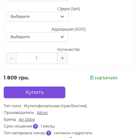
Сфера (Sph):
Аддидация (ADD):
Количество:
-
+
1 809 грн.
В наличии
Купить
Тип линз
:
Мультифокальные (пресбиопия)
Производитель
:
Alcon
Бренд
:
Air Optix
Срок ношения
:
1 месяц
Тип материала линзы
:
силикон-гидрогель