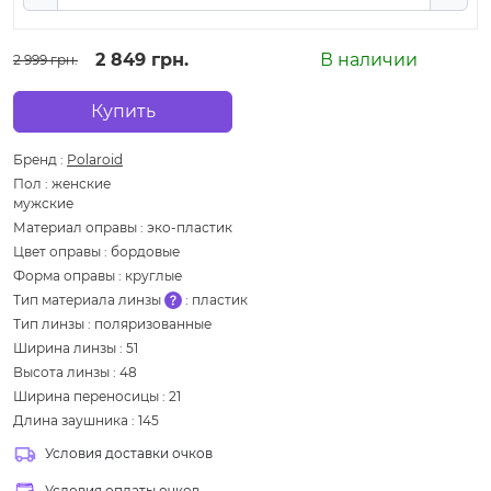
2 849 грн.
В наличии
2 999 грн.
Купить
Бренд
:
Polaroid
Пол
:
женские
мужские
Материал оправы
:
эко-пластик
Цвет оправы
:
бордовые
Форма оправы
:
круглые
Тип материала линзы
:
пластик
Тип линзы
:
поляризованные
Ширина линзы
:
51
Высота линзы
:
48
Ширина переносицы
:
21
Длина заушника
:
145
Условия доставки очков
Условия оплаты очков