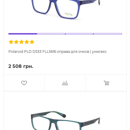
Polaroid PLD D533 FLL5616 оправа для очков | унисекс
2 508 грн.