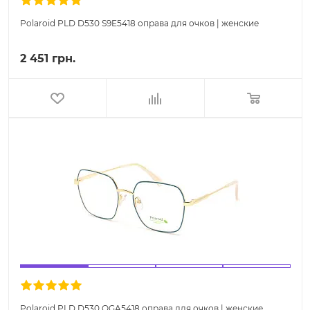
Polaroid PLD D530 S9E5418 оправа для очков | женские
2 451 грн.
Polaroid PLD D530 OGA5418 оправа для очков | женские