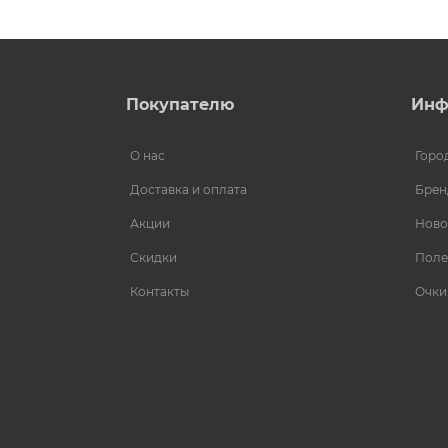
Покупателю
Инф
О нас
Горо
Доставка и оплата
Брен
Акции
Ново
Скидки
Поле
Контакты
Очки