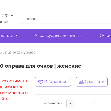
1-270
онок
 капли
Аксессуары для линз
Очки
roid PLD D473 MVU4920
0 оправа для очков | женские
 ассортимент
Избранное
Сравнить
ов и быстро
гие модели и
айте.
-
Количество: