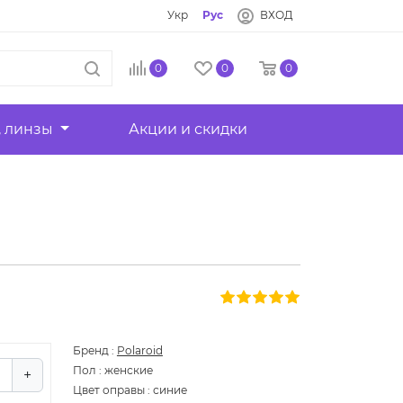
Укр
Рус
ВХОД
0
0
0
, линзы
Акции и скидки
Бренд
:
Polaroid
Пол
:
женские
+
Цвет оправы
:
синие