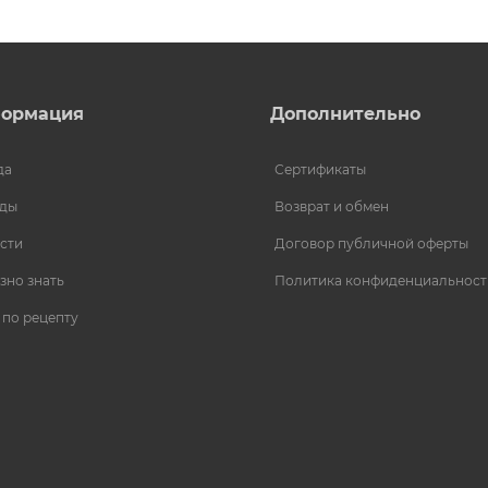
ормация
Дополнительно
да
Сертификаты
ды
Возврат и обмен
сти
Договор публичной оферты
зно знать
Политика конфиденциальност
 по рецепту