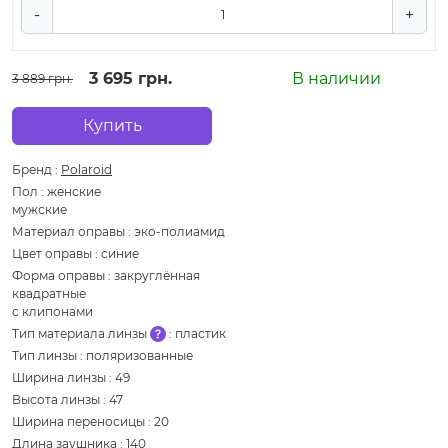
-
+
3 695 грн.
В наличии
3 889 грн.
Купить
Бренд
:
Polaroid
Пол
:
женские
мужские
Материал оправы
:
эко-полиамид
Цвет оправы
:
синие
Форма оправы
:
закруглённая
квадратные
с клипонами
Тип материала линзы
:
пластик
Тип линзы
:
поляризованные
Ширина линзы
:
49
Высота линзы
:
47
Ширина переносицы
:
20
Длина заушника
:
140