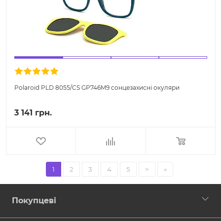
Polaroid PLD 8055/CS GP746M9 сонцезахисні окуляри
3 141 грн.
1
2
3
4
5
>
»
Покупцеві