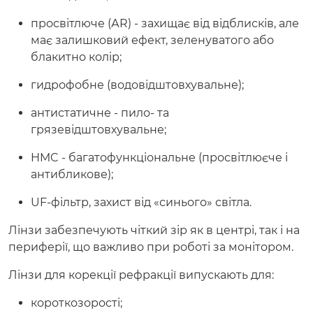
просвітлюче (АR) - захищає від відблисків, але
має залишковий ефект, зеленуватого або
блакитно колір;
гидрофобне (водовідштовхувальне);
антистатичне - пило- та
грязевідштовхувальне;
HMC - багатофункціональне (просвітлюєче і
антибликове);
UF-фільтр, захист від «синього» світла.
Лінзи забезпечують чіткий зір як в центрі, так і на
периферії, що важливо при роботі за монітором.
Лінзи для корекції рефракції випускають для:
короткозорості;