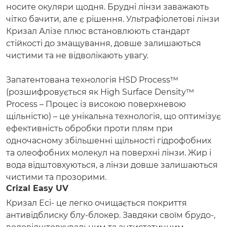
носите окуляри щодня. Брудні лінзи заважають
чітко бачити, але є рішення. Ультрафіолетові лінзи
Кризал Алізе плюс встановлюють стандарт
стійкості до змащування, довше залишаються
чистими та не відволікають увагу.
Запатентована технологія HSD Process™
(розшифровується як High Surface Density™
Process – Процес із високою поверхневою
щільністю) – це унікальна технологія, що оптимізує
ефективність обробки проти плям при
одночасному збільшенні щільності гідрофобних
та олеофобних молекул на поверхні лінзи. Жир і
вода відштовхуються, а лінзи довше залишаються
чистими та прозорими.
Crizal Easy UV
Кризал Есі- це легко очищається покриття
антивідблиску блу-блокер. Завдяки своїм брудо-,