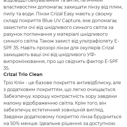
водовідштовхувальним та антистатичним
властивостям допомагає захищати лінзу від плям,
пилу та води. Лінзи Crizal Easy мають у своєму
складі покриття Blue UV Capture, яке допомагає
захистити очі від шкідливого синього світла за
рахунок поглинання у матеріалі шкідливого
синього світла. Також захист від ультрафіолету E-
SPF 35. Навіть прозорі лінзи для окулярів Crizal
захищають ваші очі від шкідливого УФ-
випромінювання, про що свідчить фактор E-SPF
35.
Crizal Trio Clean
Тріо Клін - це базове покриття антивідблиску, але
з додатковим покриттям, що легко очищається.
Забезпечує хорошу контрастність зору завдяки
малому відображенню світла. Крім того, він
забезпечує естетичний зовнішній вигляд.
Завдяки додатковому покриттю лінза брудниться
на 50% менше. Ідеальне рішення за доступною