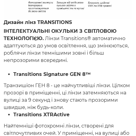
Дизайн лінз TRANSITIONS
ІНТЕЛЕКТУАЛЬНІ ОКУЛЬКИ З СВІТЛОВОЮ
ТЕХНОЛОГІЄЮ.
Лінзи Transitions® автоматично
адаптуються до умов освітлення, що змінюються,
роблячи лінзи темнішими зовні і більш
непрозорими всередині.
Transitions Signature GEN 8™
Транзишіон ГЕН 8 - це найчутливіші лінзи. Цілком
прозорі в приміщенні, ці лінзи затемняються на
вулиці за 9 секунд і знову стають прозорими
швидше, ніж будь-коли.
Transitions XTRActive
Найтемніші фотохромні лінзи, створені для
світлочутливих очей. У приміщенні, на вулиці або