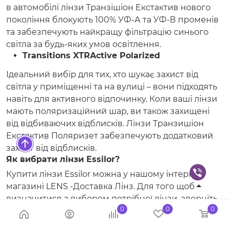
в автомобілі лінзи Транзішіон Екстактив нового
покоління блокують 100% УФ-А та УФ-В променів
та забезпечують найкращу фільтрацію синього
світла за будь-яких умов освітлення.
Transitions XTRActive Polarized
Ідеальний вибір для тих, хто шукає захист від
світла у приміщенні та на вулиці – вони підходять
навіть для активного відпочинку. Коли ваші лінзи
мають поляризаційний шар, ви також захищені
від відбиваючих відблисків. Лінзи Транзишіон
Екстактив Поляризет забезпечують додатковий
захист від відблисків.
Як вибрати лінзи Essilor?
Купити лінзи Essilor можна у нашому інтернет
магазині LENS -Доставка Лінз. Для того щоб
визначитися з вибором потрібної лінзи, зверніть
0
0
0
увагу на ваш рецепт і почніть вибір з покриття
лінзи. Визначтеся, що для Вас важливіший захист