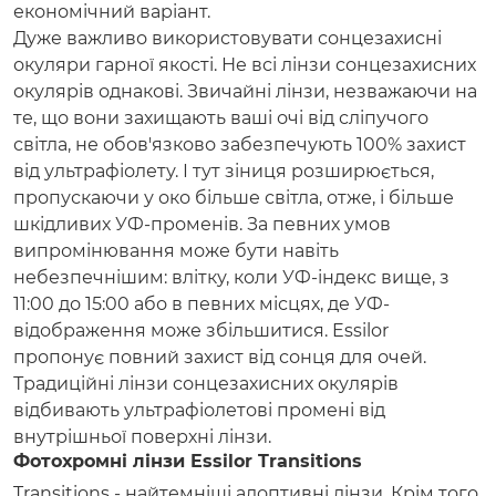
економічний варіант.
Дуже важливо використовувати сонцезахисні
окуляри гарної якості. Не всі лінзи сонцезахисних
окулярів однакові. Звичайні лінзи, незважаючи на
те, що вони захищають ваші очі від сліпучого
світла, не обов'язково забезпечують 100% захист
від ультрафіолету. І тут зіниця розширюється,
пропускаючи у око більше світла, отже, і більше
шкідливих УФ-променів. За певних умов
випромінювання може бути навіть
небезпечнішим: влітку, коли УФ-індекс вище, з
11:00 до 15:00 або в певних місцях, де УФ-
відображення може збільшитися. Essilor
пропонує повний захист від сонця для очей.
Традиційні лінзи сонцезахисних окулярів
відбивають ультрафіолетові промені від
внутрішньої поверхні лінзи.
Фотохромні лінзи Essilor Transitions
Transitions - найтемніші адоптивні лінзи. Крім того,