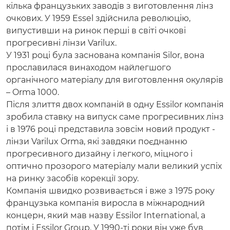
кілька французьких заводів з виготовлення лінз
очкових. У 1959 Essel здійснила революцію,
випустивши на ринок перші в світі очкові
прогресивні лінзи Varilux.
У 1931 році була заснована компанія Silor, вона
прославилася винаходом найлегшого
органічного матеріалу для виготовлення окулярів
– Orma 1000.
Після злиття двох компаній в одну Essilor компанія
зробила ставку на випуск саме прогресивних лінз
і в 1976 році представила зовсім новий продукт -
лінзи Varilux Orma, які завдяки поєднанню
прогресивного дизайну і легкого, міцного і
оптично прозорого матеріалу мали великий успіх
на ринку засобів корекції зору.
Компанія швидко розвивається і вже з 1975 року
французька компанія виросла в міжнародний
концерн, який мав назву Essilor International, а
потім і Essilor Group. У 1990-ті роки він уже був