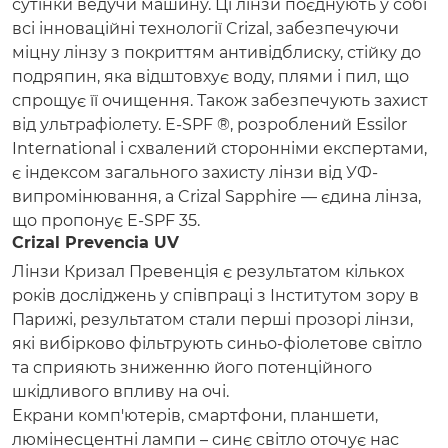
сутінки ведучи машину. Ці лінзи поєднують у собі
всі інноваційні технології Crizal, забезпечуючи
міцну лінзу з покриттям антивідблиску, стійку до
подряпин, яка відштовхує воду, плями і пил, що
спрощує її очищення. Також забезпечують захист
від ультрафіолету. E-SPF ®, розроблений Essilor
International і схвалений сторонніми експертами,
є індексом загального захисту лінзи від УФ-
випромінювання, а Crizal Sapphire — єдина лінза,
що пропонує E-SPF 35.
Crizal Prevencia UV
Лінзи Кризал Превенція є результатом кількох
років досліджень у співпраці з Інститутом зору в
Парижі, результатом стали перші прозорі лінзи,
які вибірково фільтрують синьо-фіолетове світло
та сприяють зниженню його потенційного
шкідливого впливу на очі.
Екрани комп'ютерів, смартфони, планшети,
люмінесцентні лампи – синє світло оточує нас