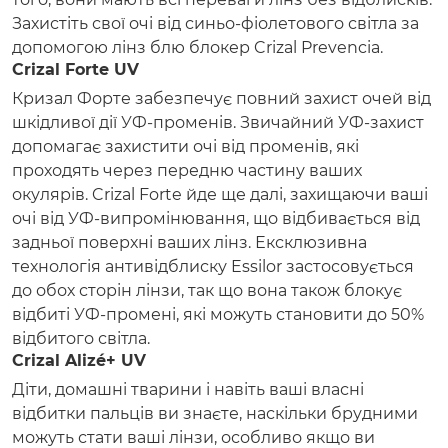
Захистіть свої очі від синьо-фіолетового світла за
допомогою лінз блю блокер Crizal Prevencia.
Crizal Forte UV
Кризал Форте забезпечує повний захист очей від
шкідливої ​​дії УФ-променів. Звичайний УФ-захист
допомагає захистити очі від променів, які
проходять через передню частину ваших
окулярів. Crizal Forte йде ще далі, захищаючи ваші
очі від УФ-випромінювання, що відбивається від
задньої поверхні ваших лінз. Ексклюзивна
технологія антивідблиску Essilor застосовується
до обох сторін лінзи, так що вона також блокує
відбиті УФ-промені, які можуть становити до 50%
відбитого світла.
Crizal Alizé+ UV
Діти, домашні тварини і навіть ваші власні
відбитки пальців ви знаєте, наскільки брудними
можуть стати ваші лінзи, особливо якщо ви