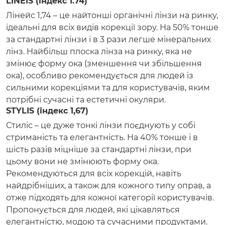
LINEIS (індекс 1.74)
Лінейс 1,74 – це найтонші органічні лінзи на ринку,
ідеальні для всіх видів корекції зору. На 50% тонше
за стандартні лінзи і в 3 рази легше мінеральних
лінз. Найбільш плоска лінза на ринку, яка не
змінює форму ока (зменшення чи збільшення
ока), особливо рекомендується для людей із
сильними корекціями та для користувачів, яким
потрібні сучасні та естетичні окуляри.
STYLIS (індекс 1,67)
Стиліс – це дуже тонкі лінзи поєднують у собі
стриманість та елегантність. На 40% тонше і в
шість разів міцніше за стандартні лінзи, при
цьому вони не змінюють форму ока.
Рекомендуються для всіх корекцій, навіть
найдрібніших, а також для кожного типу оправ, а
отже підходять для кожної категорії користувачів.
Пропонується для людей, які цікавляться
елегантністю, модою та сучасними продуктами.