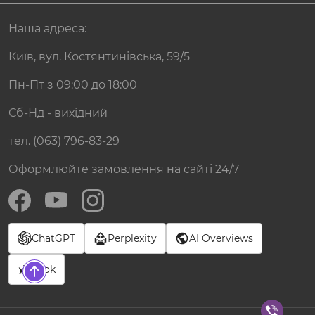
Наша адреса:
Київ, вул. Костянтинівська, 59/5
Пн-Пт з 09:00 до 18:00
Сб-Нд - вихідний
тел. (063) 796-83-29
Оформлюйте замовлення на сайті 24/7
ChatGPT
Perplexity
AI Overviews
Grok