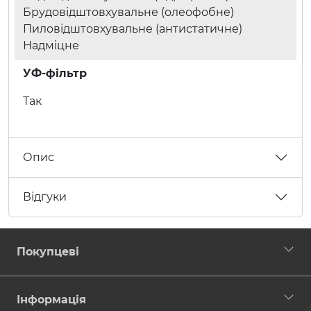
Брудовідштовхувальне (олеофобне)
Пиловідштовхувальне (антистатичне)
Надміцне
УФ-фільтр
Так
Опис
Відгуки
Покупцеві
Інформація