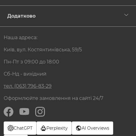
Додатково
Наша адреса:
Київ, вул. Костянтинівська, 59/5
Пн-Пт з 09:00 до 18:00
Сб-Нд - вихідний
тел. (063) 796-83-29
Оформлюйте замовлення на сайті 24/7
ChatGPT
Perplexity
AI Overviews