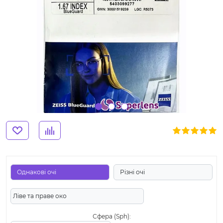
Однакові очі
Різні очі
Ліве та праве око
Сфера (Sph):