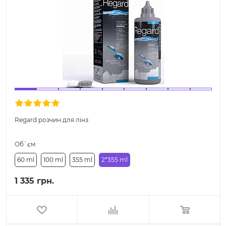
Regard розчин для лінз
Об`єм
60 ml
100 ml
355 ml
2*355 ml
1 335 грн.