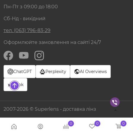
Пн-Пт з 09:00 до 18:00
Сб-Нд - вихідний
тел. (063) 796-83-29
Оформлюйте замовлення на сайті 24/7
ChatGPT
Perplexity
AI Overviews
Grok
2007-2026 © Superlens - доставка лінз
0
0
0