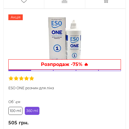
Акція
Розпродаж -75% 🔥
ESO ONE розчин для лінз
Об`єм
100 ml
360 ml
505 грн.