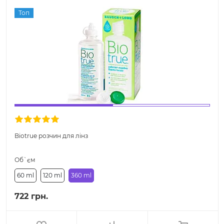
Топ
Biotrue розчин для лінз
Об`єм
60 ml
120 ml
360 ml
722 грн.