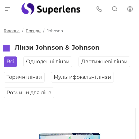
Головна
Бренди
Johnson
Лінзи Johnson & Johnson
Всі
Одноденні лінзи
Двотижневі лінзи
Торичні лінзи
Мультифокальні лінзи
Розчини для лінз