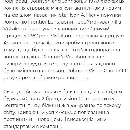
корпорації Johnson and Johnson. У 1970-х роках ця
компанія створила м'які контактні лінзи з новим
матеріалом, названим etafilcon A. Після покупки
компанію Frontier Lens, вони перейменували її в
Vistakon і інвестували в новий виробничий
процес. У 1987 році Vistakon представила продукт
Acuvue на ринок. Acuvue зробила революцію,
тому що це була перша в світі м'яка одноразова
контактна лінза. Хоча ім'я Vistakon все ще
використовується в Сполучених Штатах, воно
було змінено на Johnson і Johnson Vision Care 1999
року через глобальне розширення.
Сьогодні Acuvue носять більше людей в світі, ніж
будь-який інший бренд. Vision Care продають
контактні лінзи більш ніж в 96 країнах по всьому
світу. Триваючий успіх Acuvue пов'язаний з
постійними інноваціями і високоякісними
стандартами в компанії.