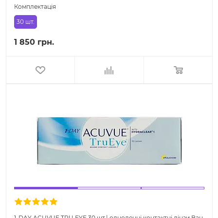
Комплектація
30 шт.
1 850 грн.
1-DAY ACUVUE TRU EYE 30 шт.| одноденні контактні лінзи Ван