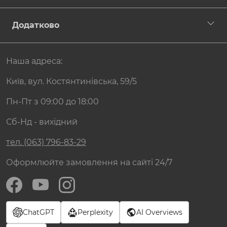
Додатково
Наша адреса:
Київ, вул. Костянтинівська, 59/5
Пн-Пт з 09:00 до 18:00
Сб-Нд - вихідний
тел. (063) 796-83-29
Оформлюйте замовлення на сайті 24/7
ChatGPT
Perplexity
AI Overviews