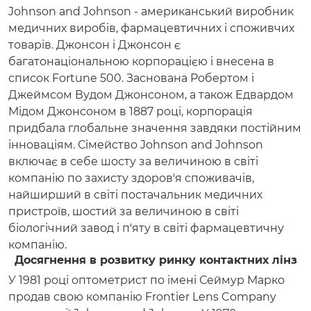
Johnson and Johnson - американський виробник
медичних виробів, фармацевтичних і споживчих
товарів. Джонсон і Джонсон є
багатонаціональною корпорацією і внесена в
список Fortune 500. Заснована Робертом і
Джеймсом Вудом Джонсоном, а також Едвардом
Мідом Джонсоном в 1887 році, корпорація
придбала глобальне значення завдяки постійним
інноваціям. Сімейство Johnson and Johnson
включає в себе шосту за величиною в світі
компанію по захисту здоров'я споживачів,
найширший в світі постачальник медичних
пристроїв, шостий за величиною в світі
біологічний завод і п'яту в світі фармацевтичну
компанію.
Досягнення в розвитку ринку контактних лінз
У 1981 році оптометрист по імені Сеймур Марко
продав свою компанію Frontier Lens Company