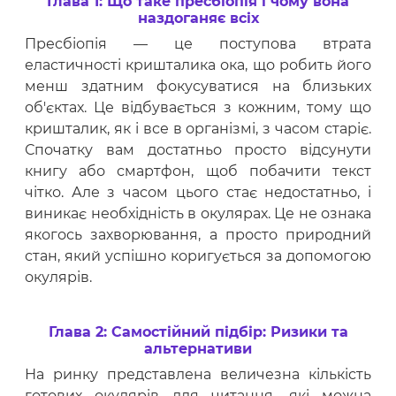
Глава 1: Що таке пресбіопія і чому вона
наздоганяє всіх
Пресбіопія — це поступова втрата
еластичності кришталика ока, що робить його
менш здатним фокусуватися на близьких
об'єктах. Це відбувається з кожним, тому що
кришталик, як і все в організмі, з часом старіє.
Спочатку вам достатньо просто відсунути
книгу або смартфон, щоб побачити текст
чітко. Але з часом цього стає недостатньо, і
виникає необхідність в окулярах. Це не ознака
якогось захворювання, а просто природний
стан, який успішно коригується за допомогою
окулярів.
Глава 2: Самостійний підбір: Ризики та
альтернативи
На ринку представлена величезна кількість
готових окулярів для читання, які можна