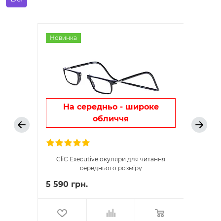
Новинка
Новинк
На середньо - широке
обличчя
Н
CliC Executive окуляри для читання
CliC Ex
середнього розміру
5 590 грн.
5 770 