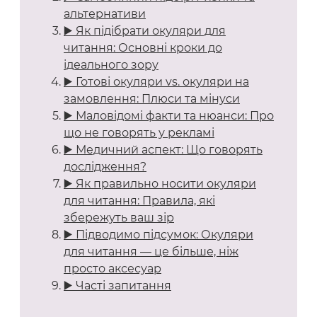
альтернативи
▶️ Як підібрати окуляри для
читання: Основні кроки до
ідеального зору
▶️ Готові окуляри vs. окуляри на
замовлення: Плюси та мінуси
▶️ Маловідомі факти та нюанси: Про
що не говорять у рекламі
▶️ Медичний аспект: Що говорять
дослідження?
▶️ Як правильно носити окуляри
для читання: Правила, які
збережуть ваш зір
▶️ Підводимо підсумок: Окуляри
для читання — це більше, ніж
просто аксесуар
▶️ Часті запитання