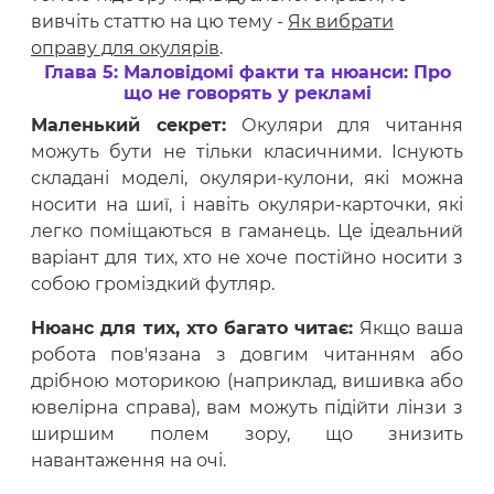
вивчіть статтю на цю тему -
Як вибрати
оправу для окулярів
.
Глава 5: Маловідомі факти та нюанси: Про
що не говорять у рекламі
Маленький секрет:
Окуляри для читання
можуть бути не тільки класичними. Існують
складані моделі, окуляри-кулони, які можна
носити на шиї, і навіть окуляри-карточки, які
легко поміщаються в гаманець. Це ідеальний
варіант для тих, хто не хоче постійно носити з
собою громіздкий футляр.
Нюанс для тих, хто багато читає:
Якщо ваша
робота пов'язана з довгим читанням або
дрібною моторикою (наприклад, вишивка або
ювелірна справа), вам можуть підійти лінзи з
ширшим полем зору, що знизить
навантаження на очі.