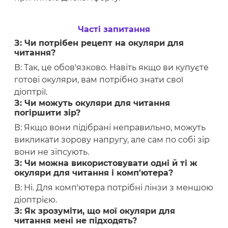
Часті запитання
З: Чи потрібен рецепт на окуляри для
читання?
В: Так, це обов'язково. Навіть якщо ви купуєте
готові окуляри, вам потрібно знати свої
діоптрії.
З: Чи можуть окуляри для читання
погіршити зір?
В: Якщо вони підібрані неправильно, можуть
викликати зорову напругу, але сам по собі зір
вони не зіпсують.
З: Чи можна використовувати одні й ті ж
окуляри для читання і комп'ютера?
В: Ні. Для комп'ютера потрібні лінзи з меншою
діоптрією.
З: Як зрозуміти, що мої окуляри для
читання мені не підходять?