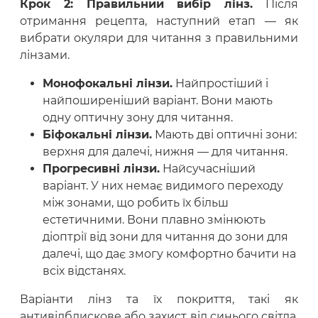
Крок 2: Правильний вибір лінз.
Після
отримання рецепта, наступний етап — як
вибрати окуляри для читання з правильними
лінзами.
Монофокальні лінзи.
Найпростіший і
найпоширеніший варіант. Вони мають
одну оптичну зону для читання.
Біфокальні лінзи.
Мають дві оптичні зони:
верхня для далечі, нижня — для читання.
Прогресивні лінзи.
Найсучасніший
варіант. У них немає видимого переходу
між зонами, що робить їх більш
естетичними. Вони плавно змінюють
діоптрії від зони для читання до зони для
далечі, що дає змогу комфортно бачити на
всіх відстанях.
Варіанти лінз та їх покриття, такі як
антивідблискове або захист від синього світла,