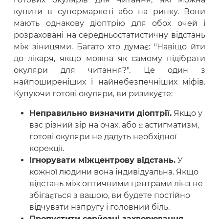
купити в супермаркеті або на ринку. Вони
мають однакову діоптрію для обох очей і
розраховані на середньостатистичну відстань
між зіницями. Багато хто думає: "Навіщо йти
до лікаря, якщо можна як самому підібрати
окуляри для читання?". Це один з
найпоширеніших і найнебезпечніших міфів.
Купуючи готові окуляри, ви ризикуєте:
Неправильно визначити діоптрії.
Якщо у
вас різний зір на очах, або є астигматизм,
готові окуляри не дадуть необхідної
корекції.
Ігнорувати міжцентрову відстань.
У
кожної людини вона індивідуальна. Якщо
відстань між оптичними центрами лінз не
збігається з вашою, ви будете постійно
відчувати напругу і головний біль.
Пропустити серйозні захворювання.