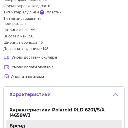
Форма оправи
:
квадратні
Тип матеріалу лінзи
:
пластик
Тип лінзи
:
градієнтні
полярізовані
Ширина лінзи
:
59
Висота лінзи
:
58
Ширина перенісся
:
16
Довжина завушника
:
145
Умови доставки окулярів
Умови оплати окулярів
Оплата частинами
Характеристики
Характеристики
Polaroid PLD 6201/S/X
I4659WJ
Бренд