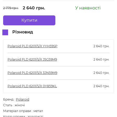
2 640 грн.
У наявності
2 779 грн.
Купити
Різновид
Polaroid PLD 6201/S/X YYH59SP
2 640 грн.
Polaroid PLD 6201/S/X J5G59M9
2 640 грн.
Polaroid PLD 6201/S/X 3JN59M9
2 640 грн.
Polaroid PLD 6201/S/X 0Y859KL
2 640 грн.
Бренд
:
Polaroid
Стать
:
жіночі
Матеріал оправи
:
метал
Колір оправи
:
золотисті