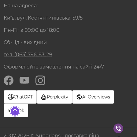
Наша адреса:
Київ, вул. Костянтинівська, 59/5
Пн-Пт з 09:00 до 18:00
Сб-Нд - вихідний
тел. (063) 796-83-29
Оформлюйте замовлення на сайті 24/7
ChatGPT
Perplexity
AI Overviews
Grok
2007-2026 © Superlens - доставка лінз