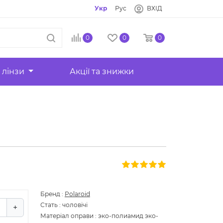
Укр
Рус
ВХІД
0
0
0
 лінзи
Акції та знижки
Бренд
:
Polaroid
Стать
:
чоловічі
+
Матеріал оправи
:
эко-полиамид эко-