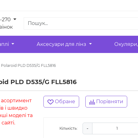
1-270
вінок
аплі
Аксесуари для лінз
Окуляри,
Polaroid PLD D535/G FLL5816
oid PLD D535/G FLL5816
: асортимент
Обране
Порівняти
ів і швидко
нші моделі та
сайті.
-
Кількість: