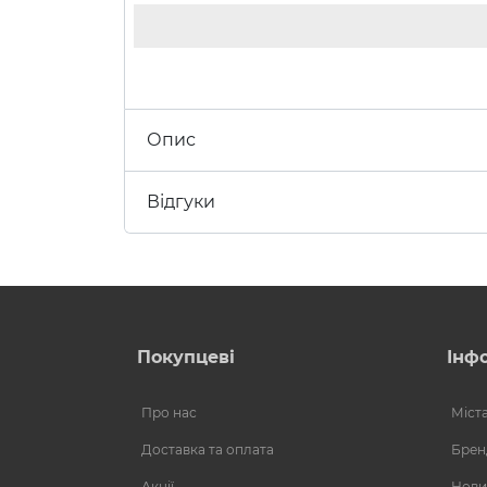
Опис
Відгуки
Покупцеві
Інф
Про нас
Міст
Доставка та оплата
Брен
Акції
Нови