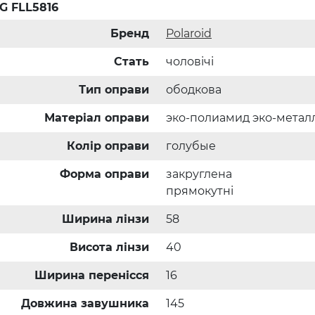
/G FLL5816
Бренд
Polaroid
Стать
чоловічі
Тип оправи
ободкова
Матеріал оправи
эко-полиамид эко-метал
Колір оправи
голубые
Форма оправи
закруглена
прямокутні
Ширина лінзи
58
Висота лінзи
40
Ширина перенісся
16
Довжина завушника
145