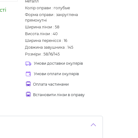
металл
Колір оправи
:
голубые
сті
Форма оправи
:
закруглена
прямокутні
Ширина лінзи
:
58
Висота лінзи
:
40
Ширина перенісся
:
16
Довжина завушника
:
145
Розміри
:
58/16/145
Умови доставки окулярів
Умови оплати окулярів
Оплата частинами
Встановити лінзи в оправу