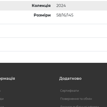
Колекція
2024
Розміри
58/16/145
ормація
Додатково
а
Сертифікати
ди
Повернення та обмін
ни
Договір публічної оферти